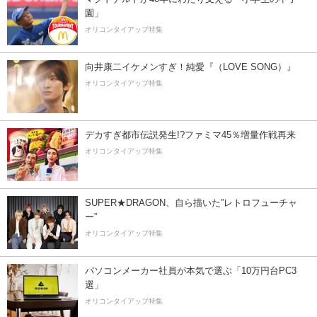
園」
オリコンタイアップ特集
向井康二イケメンすぎ！純愛『（LOVE SONG）』
オリコンタイアップ特集
デカすぎ都市伝説発生!?ファミマ45％増量作戦再来
オリコンタイアップ特集
SUPER★DRAGON、自ら描いた”レトロフューチャ
ー”
オリコンタイアップ特集
パソコンメーカー社員が本気で選ぶ「10万円台PC3
選」
オリコンタイアップ特集