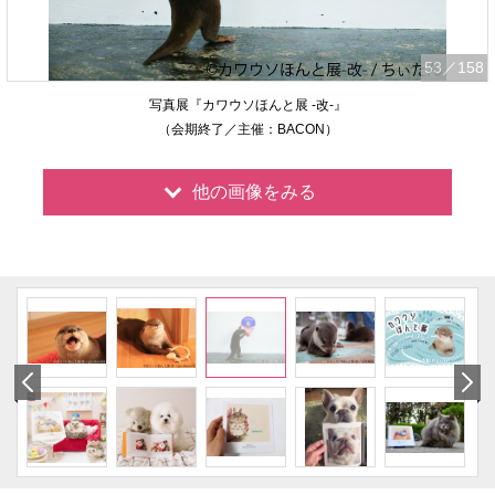
53
／158
写真展『カワウソほんと展 -改-』
（会期終了／主催：BACON）
他の画像をみる