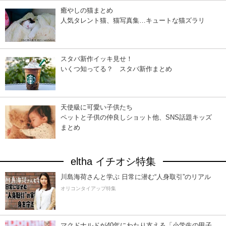
癒やしの猫まとめ
人気タレント猫、猫写真集…キュートな猫ズラリ
スタバ新作イッキ見せ！
いくつ知ってる？ スタバ新作まとめ
天使級に可愛い子供たち
ペットと子供の仲良しショット他、SNS話題キッズ
まとめ
eltha イチオシ特集
川島海荷さんと学ぶ 日常に潜む“人身取引”のリアル
オリコンタイアップ特集
マクドナルドが40年にわたり支える「小学生の甲子