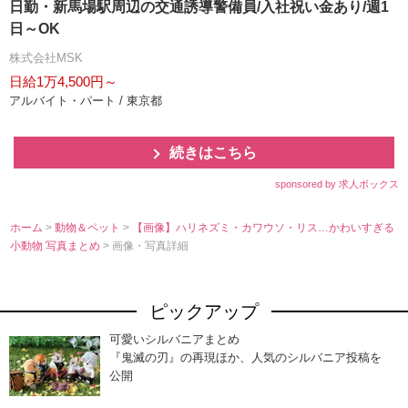
日勤・新馬場駅周辺の交通誘導警備員/入社祝い金あり/週1
日～OK
株式会社MSK
日給1万4,500円～
アルバイト・パート / 東京都
続きはこちら
sponsored by 求人ボックス
ホーム
>
動物＆ペット
>
【画像】ハリネズミ・カワウソ・リス…かわいすぎる
小動物 写真まとめ
> 画像・写真詳細
ピックアップ
可愛いシルバニアまとめ
『鬼滅の刃』の再現ほか、人気のシルバニア投稿を
公開