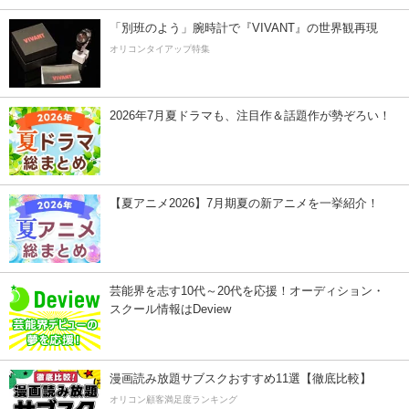
「別班のよう」腕時計で『VIVANT』の世界観再現
オリコンタイアップ特集
2026年7月夏ドラマも、注目作＆話題作が勢ぞろい！
【夏アニメ2026】7月期夏の新アニメを一挙紹介！
芸能界を志す10代～20代を応援！オーディション・
スクール情報はDeview
漫画読み放題サブスクおすすめ11選【徹底比較】
オリコン顧客満足度ランキング