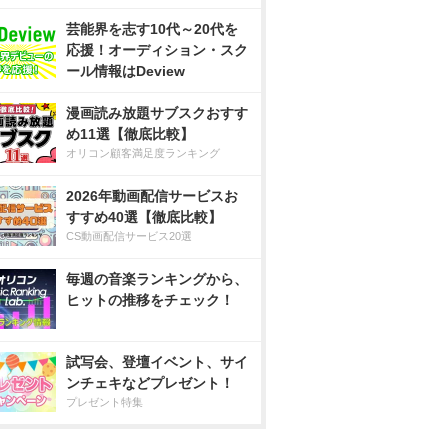
芸能界を志す10代～20代を
応援！オーディション・スク
ール情報はDeview
漫画読み放題サブスクおすす
め11選【徹底比較】
オリコン顧客満足度ランキング
2026年動画配信サービスお
すすめ40選【徹底比較】
CS動画配信サービス20選
毎週の音楽ランキングから、
ヒットの推移をチェック！
試写会、登壇イベント、サイ
ンチェキなどプレゼント！
プレゼント特集