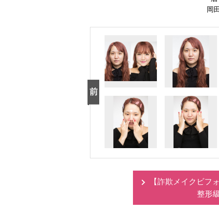
岡田
【詐欺メイクビフォー
整形