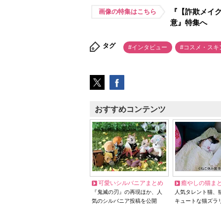
『【詐欺メイク
画像の特集はこちら
意』特集へ
タグ
#インタビュー
#コスメ・スキ
おすすめコンテンツ
可愛いシルバニアまとめ
癒やしの猫ま
『鬼滅の刃』の再現ほか、人
人気タレント猫、
気のシルバニア投稿を公開
キュートな猫ズラ