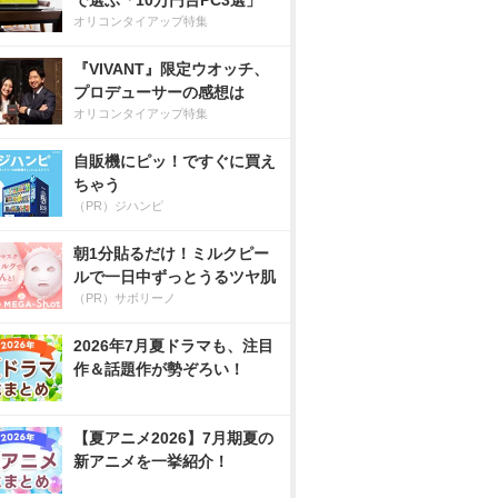
で選ぶ「10万円台PC3選」
オリコンタイアップ特集
『VIVANT』限定ウオッチ、
プロデューサーの感想は
オリコンタイアップ特集
自販機にピッ！ですぐに買え
ちゃう
（PR）ジハンピ
朝1分貼るだけ！ミルクピー
ルで一日中ずっとうるツヤ肌
（PR）サボリーノ
2026年7月夏ドラマも、注目
作＆話題作が勢ぞろい！
【夏アニメ2026】7月期夏の
新アニメを一挙紹介！