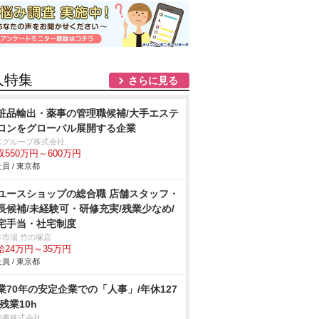
人特集
さらに見る
粧品輸出・薬事の管理職候補/大手エステ
ロンをグローバル展開する企業
BCグループ株式会社
収550万円～600万円
員 / 東京都
ユースショップの総合職 店舗スタッフ・
長候補/未経験可・研修充実/残業少なめ/
宅手当・社宅制度
本市場 竹の塚店
給24万円～35万円
員 / 東京都
業70年の安定企業での「人事」/年休127
/残業10h
商事株式会社