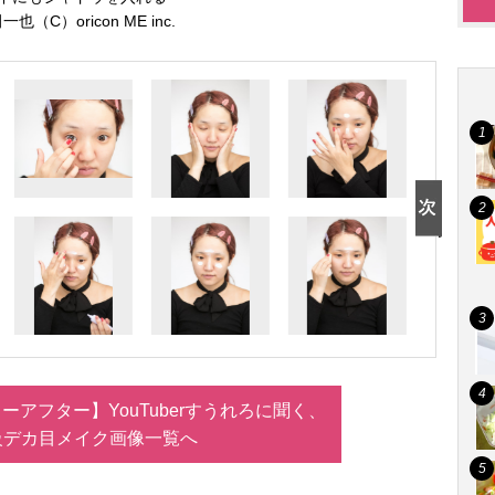
一也（C）oricon ME inc.
アフター】YouTuberすうれろに聞く、
級デカ目メイク画像一覧へ