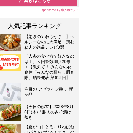
続きはこちら
sponsored by 求人ボックス
人気記事ランキング
【驚きのやわらかさ！】ヘ
ルシーなのに大満足！鶏む
ね肉の絶品レシピ8選
「人参の食べ方で好きなの
は？」＜回答数38,220票
＞【教えて！ みんなの衣
食住「みんなの暮らし調査
隊」結果発表 第613回】
注目の“アゼライン酸”、新
商品
【今日の献立】2026年8月
6日(木)「豚肉のみそ漬け
焼き」
【夏が旬】とろ～りねばね
ばがクセになる！オクラの