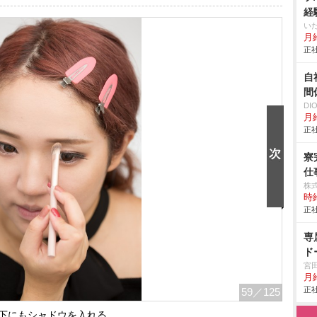
経
い
月給
正社
自
間
D
月給
正社
寮
仕事
株
時給
正社
専
ド
宮
月
正社
59
／125
下にもシャドウを入れる