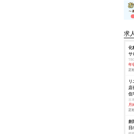
求
化
サ
T
年
正社
リ
店
住
古
月
正社
創
日
郷