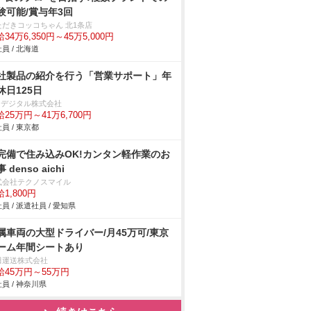
験可能/賞与年3回
ただきコッコちゃん 北1条店
34万6,350円～45万5,000円
員 / 北海道
社製品の紹介を行う「営業サポート」年
休日125日
IOデジタル株式会社
25万円～41万6,700円
員 / 東京都
完備で住み込みOK!カンタン軽作業のお
 denso aichi
式会社テクノスマイル
1,800円
員 / 派遣社員 / 愛知県
属車両の大型ドライバー/月45万可/東京
ーム年間シートあり
田運送株式会社
給45万円～55万円
員 / 神奈川県