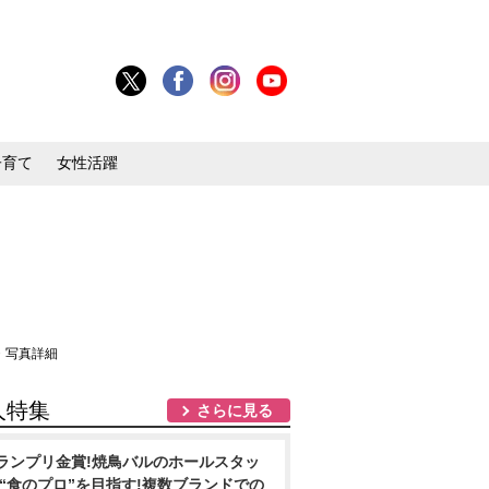
子育て
女性活躍
・写真詳細
人特集
さらに見る
ランプリ金賞!焼鳥バルのホールスタッ
/“食のプロ”を目指す!複数ブランドでの