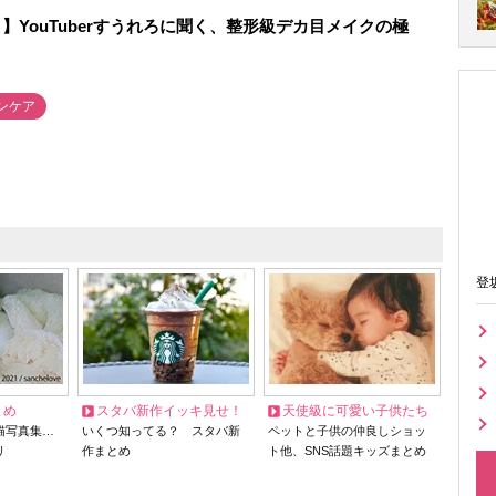
】YouTuberすうれろに聞く、整形級デカ目メイクの極
ンケア
登
とめ
スタバ新作イッキ見せ！
天使級に可愛い子供たち
猫写真集…
いくつ知ってる？ スタバ新
ペットと子供の仲良しショッ
リ
作まとめ
ト他、SNS話題キッズまとめ