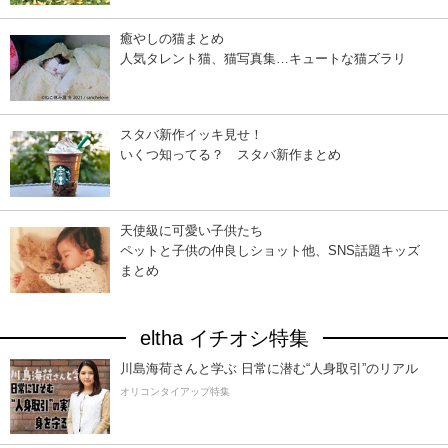
癒やしの猫まとめ
人気タレント猫、猫写真集…キュートな猫ズラリ
スタバ新作イッキ見せ！
いくつ知ってる？ スタバ新作まとめ
天使級に可愛い子供たち
ペットと子供の仲良しショット他、SNS話題キッズ
まとめ
eltha イチオシ特集
川島海荷さんと学ぶ 日常に潜む“人身取引”のリアル
オリコンタイアップ特集