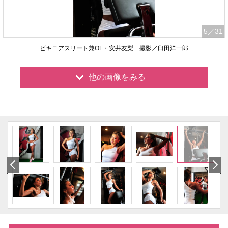
5
／31
ビキニアスリート兼OL・安井友梨 撮影／臼田洋一郎
他の画像をみる