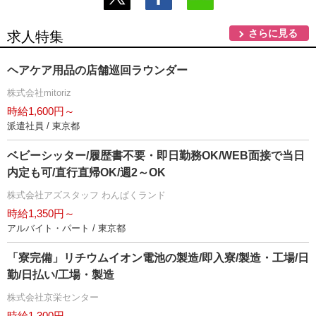
さらに見る
求人特集
ヘアケア用品の店舗巡回ラウンダー
株式会社mitoriz
時給1,600円～
派遣社員 / 東京都
ベビーシッター/履歴書不要・即日勤務OK/WEB面接で当日
内定も可/直行直帰OK/週2～OK
株式会社アズスタッフ わんぱくランド
時給1,350円～
アルバイト・パート / 東京都
「寮完備」リチウムイオン電池の製造/即入寮/製造・工場/日
勤/日払い/工場・製造
株式会社京栄センター
時給1,300円