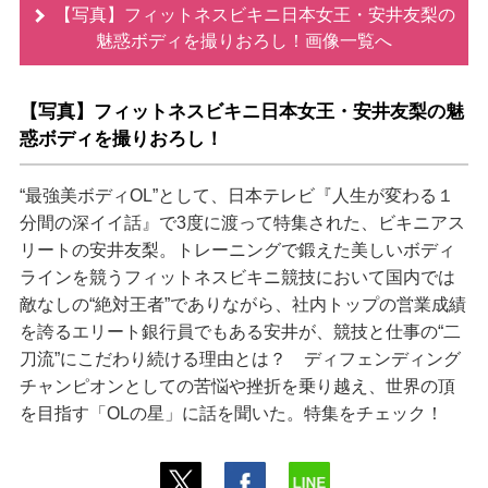
【写真】フィットネスビキニ日本女王・安井友梨の
魅惑ボディを撮りおろし！画像一覧へ
【写真】フィットネスビキニ日本女王・安井友梨の魅
惑ボディを撮りおろし！
“最強美ボディOL”として、日本テレビ『人生が変わる１
分間の深イイ話』で3度に渡って特集された、ビキニアス
リートの安井友梨。トレーニングで鍛えた美しいボディ
ラインを競うフィットネスビキニ競技において国内では
敵なしの“絶対王者”でありながら、社内トップの営業成績
を誇るエリート銀行員でもある安井が、競技と仕事の“二
刀流”にこだわり続ける理由とは？ ディフェンディング
チャンピオンとしての苦悩や挫折を乗り越え、世界の頂
を目指す「OLの星」に話を聞いた。特集をチェック！