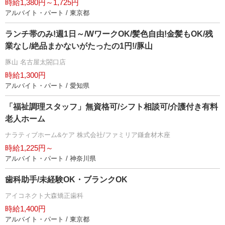
時給1,380円～1,725円
アルバイト・パート / 東京都
ランチ帯のみ!週1日～/WワークOK/髪色自由!金髪もOK/残
業なし/絶品まかないがたったの1円!/豚山
豚山 名古屋太閤口店
時給1,300円
アルバイト・パート / 愛知県
「福祉調理スタッフ」無資格可/シフト相談可/介護付き有料
老人ホーム
ナラティブホーム&ケア 株式会社/ファミリア鎌倉材木座
時給1,225円～
アルバイト・パート / 神奈川県
歯科助手/未経験OK・ブランクOK
アイコネクト大森矯正歯科
時給1,400円
アルバイト・パート / 東京都