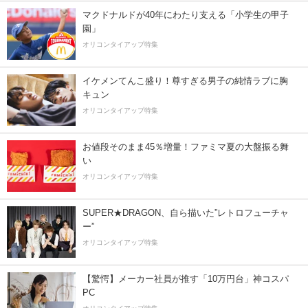
マクドナルドが40年にわたり支える「小学生の甲子
園」
オリコンタイアップ特集
イケメンてんこ盛り！尊すぎる男子の純情ラブに胸
キュン
オリコンタイアップ特集
お値段そのまま45％増量！ファミマ夏の大盤振る舞
い
オリコンタイアップ特集
SUPER★DRAGON、自ら描いた”レトロフューチャ
ー”
オリコンタイアップ特集
【驚愕】メーカー社員が推す「10万円台」神コスパ
PC