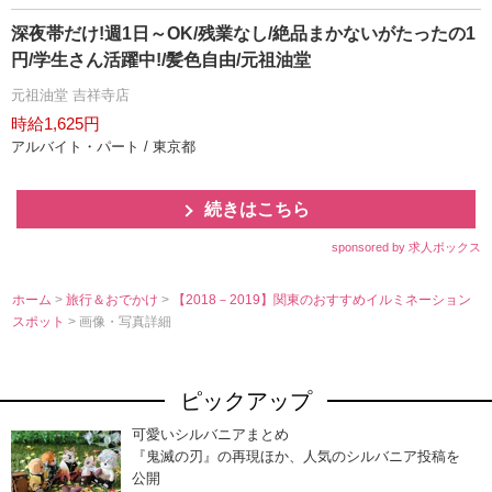
深夜帯だけ!週1日～OK/残業なし/絶品まかないがたったの1
円/学生さん活躍中!/髪色自由/元祖油堂
元祖油堂 吉祥寺店
時給1,625円
アルバイト・パート / 東京都
続きはこちら
sponsored by 求人ボックス
ホーム
>
旅行＆おでかけ
>
【2018－2019】関東のおすすめイルミネーション
スポット
> 画像・写真詳細
ピックアップ
可愛いシルバニアまとめ
『鬼滅の刃』の再現ほか、人気のシルバニア投稿を
公開