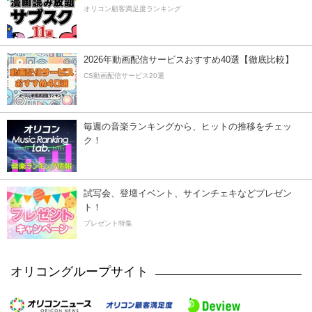
オリコン顧客満足度ランキング
2026年動画配信サービスおすすめ40選【徹底比較】
CS動画配信サービス20選
毎週の音楽ランキングから、ヒットの推移をチェッ
ク！
試写会、登壇イベント、サインチェキなどプレゼン
ト！
プレゼント特集
オリコングループサイト