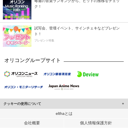
毎週の音楽ランキングから、ヒットの推移をチェッ
ク！
試写会、登壇イベント、サインチェキなどプレゼン
ト！
プレゼント特集
オリコングループサイト
クッキーの使用について
このサイトでは Cookie を使用して、ユーザーに合わせたコンテンツや広告の
elthaとは
表示、ソーシャル メディア機能の提供、広告の表示回数やクリック数の測定を
会社概要
個人情報保護方針
行っています。
また、ユーザーによるサイトの利用状況についても情報を収集し、ソーシャル