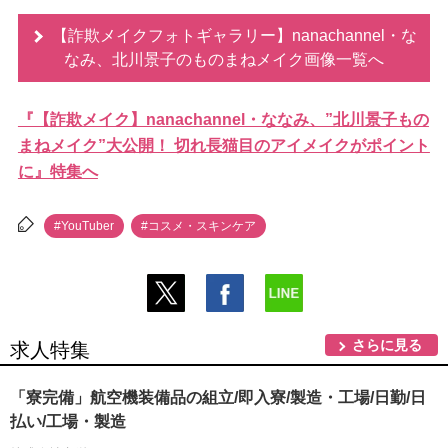
【詐欺メイクフォトギャラリー】nanachannel・な
なみ、北川景子のものまねメイク画像一覧へ
『【詐欺メイク】nanachannel・ななみ、”北川景子もの
まねメイク”大公開！ 切れ長猫目のアイメイクがポイント
に』特集へ
#YouTuber
#コスメ・スキンケア
さらに見る
求人特集
「寮完備」航空機装備品の組立/即入寮/製造・工場/日勤/日
払い/工場・製造