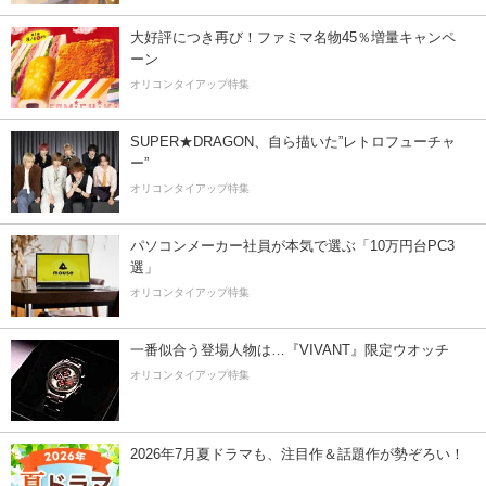
大好評につき再び！ファミマ名物45％増量キャンペ
ーン
オリコンタイアップ特集
SUPER★DRAGON、自ら描いた”レトロフューチャ
ー”
オリコンタイアップ特集
パソコンメーカー社員が本気で選ぶ「10万円台PC3
選」
オリコンタイアップ特集
一番似合う登場人物は…『VIVANT』限定ウオッチ
オリコンタイアップ特集
2026年7月夏ドラマも、注目作＆話題作が勢ぞろい！