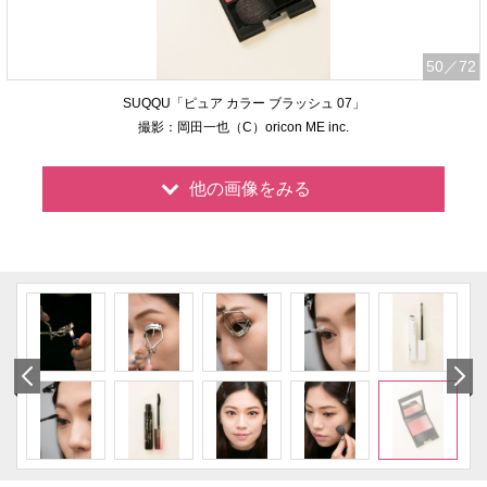
50
／72
SUQQU「ピュア カラー ブラッシュ 07」
撮影：岡田一也（C）oricon ME inc.
他の画像をみる