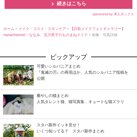
続きはこちら
sponsored by 求人ボックス
ホーム
>
メイク・コスメ・スキンケア
>
【詐欺メイクフォトギャラリー】
nanachannel・ななみ、北川景子のものまねメイク
> 画像・写真詳細
ピックアップ
可愛いシルバニアまとめ
『鬼滅の刃』の再現ほか、人気のシルバニア投稿を
公開
癒やしの猫まとめ
人気タレント猫、猫写真集…キュートな猫ズラリ
スタバ新作イッキ見せ！
いくつ知ってる？ スタバ新作まとめ