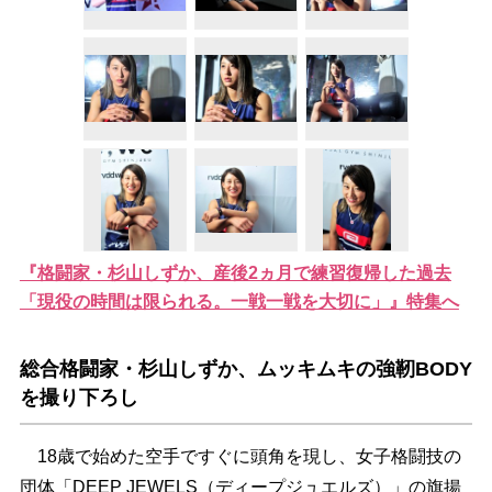
『格闘家・杉山しずか、産後2ヵ月で練習復帰した過去
「現役の時間は限られる。一戦一戦を大切に」』特集へ
総合格闘家・杉山しずか、ムッキムキの強靭BODY
を撮り下ろし
18歳で始めた空手ですぐに頭角を現し、女子格闘技の
団体「DEEP JEWELS（ディープジュエルズ）」の旗揚