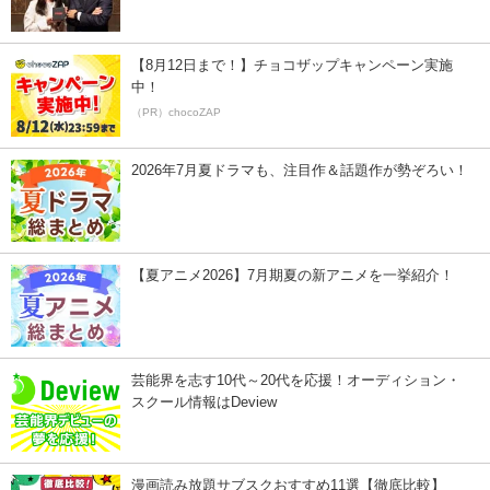
【8月12日まで！】チョコザップキャンペーン実施
中！
（PR）chocoZAP
2026年7月夏ドラマも、注目作＆話題作が勢ぞろい！
【夏アニメ2026】7月期夏の新アニメを一挙紹介！
芸能界を志す10代～20代を応援！オーディション・
スクール情報はDeview
漫画読み放題サブスクおすすめ11選【徹底比較】