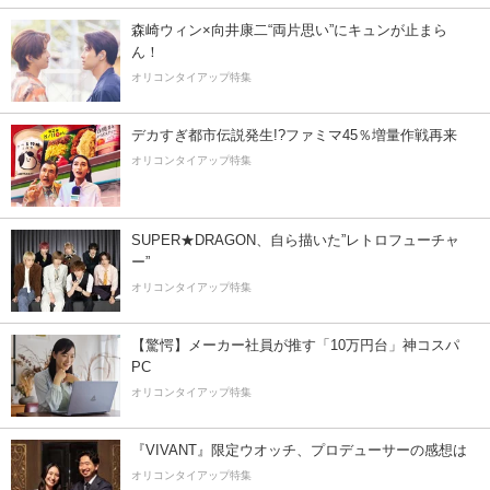
森崎ウィン×向井康二“両片思い”にキュンが止まら
ん！
オリコンタイアップ特集
デカすぎ都市伝説発生!?ファミマ45％増量作戦再来
オリコンタイアップ特集
SUPER★DRAGON、自ら描いた”レトロフューチャ
ー”
オリコンタイアップ特集
【驚愕】メーカー社員が推す「10万円台」神コスパ
PC
オリコンタイアップ特集
『VIVANT』限定ウオッチ、プロデューサーの感想は
オリコンタイアップ特集