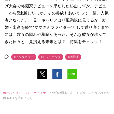
げ大会で格闘家デビューを果たした杉山しずか。デビュ
ーから5連勝したほか、その美貌もあいまって一躍、人気
者となった。一見、キャリアは順風満帆に見えるが、結
婚・出産を経て“ママさんファイター”として返り咲くまで
には、数々の悩みや葛藤があった。そんな彼女が歩んで
きた日々と、見据える未来とは？ 特集をチェック！
#インタビュー
#トレーニング
#格闘技
ホーム
>
ダイエット・ボディケア
> 総合格闘家・杉山しずか、ムッキムキの強
靭BODYを撮り下ろし