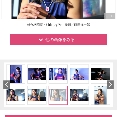
8
／12
総合格闘家・杉山しずか 撮影／臼田洋一郎
他の画像をみる