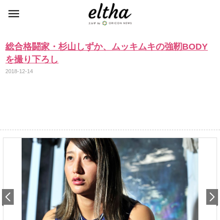
総合格闘家・杉山しずか、ムッキムキの強靭BODY
を撮り下ろし
2018-12-14