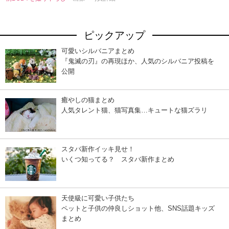
ピックアップ
可愛いシルバニアまとめ
『鬼滅の刃』の再現ほか、人気のシルバニア投稿を
公開
癒やしの猫まとめ
人気タレント猫、猫写真集…キュートな猫ズラリ
スタバ新作イッキ見せ！
いくつ知ってる？ スタバ新作まとめ
天使級に可愛い子供たち
ペットと子供の仲良しショット他、SNS話題キッズ
まとめ