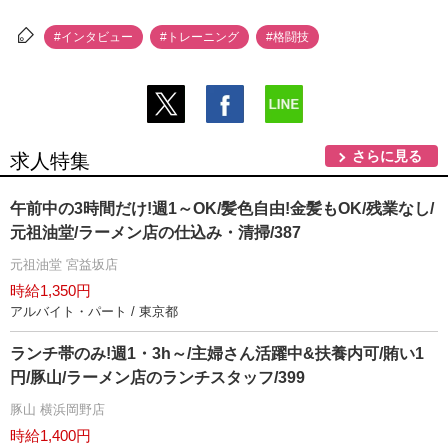
#インタビュー
#トレーニング
#格闘技
さらに見る
求人特集
午前中の3時間だけ!週1～OK/髪色自由!金髪もOK/残業なし/
元祖油堂/ラーメン店の仕込み・清掃/387
元祖油堂 宮益坂店
時給1,350円
アルバイト・パート / 東京都
ランチ帯のみ!週1・3h～/主婦さん活躍中&扶養内可/賄い1
円/豚山/ラーメン店のランチスタッフ/399
豚山 横浜岡野店
時給1,400円