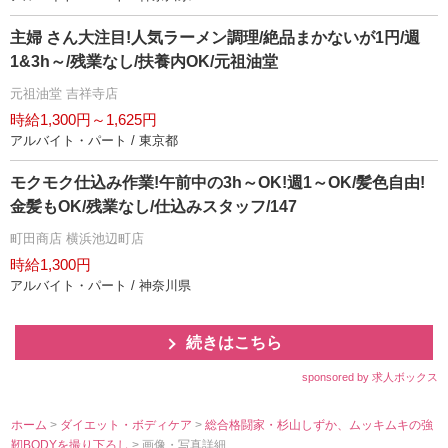
主婦 さん大注目!人気ラーメン調理/絶品まかないが1円/週
1&3h～/残業なし/扶養内OK/元祖油堂
元祖油堂 吉祥寺店
時給1,300円～1,625円
アルバイト・パート / 東京都
モクモク仕込み作業!午前中の3h～OK!週1～OK/髪色自由!
金髪もOK/残業なし/仕込みスタッフ/147
町田商店 横浜池辺町店
時給1,300円
アルバイト・パート / 神奈川県
続きはこちら
sponsored by 求人ボックス
ホーム
>
ダイエット・ボディケア
>
総合格闘家・杉山しずか、ムッキムキの強
靭BODYを撮り下ろし
> 画像・写真詳細