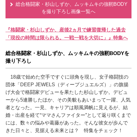
総合格闘家・杉山しずか、ムッキムキの強靭BODY
を撮り下ろし画像一覧へ
『格闘家・杉山しずか、産後2ヵ月で練習復帰した過去
「現役の時間は限られる。一戦一戦を大切に」』特集へ
総合格闘家・杉山しずか、ムッキムキの強靭BODYを
撮り下ろし
18歳で始めた空手ですぐに頭角を現し、女子格闘技の
団体「DEEP JEWELS（ディープジュエルズ）」の旗揚
げ大会で格闘家デビューを果たした杉山しずか。デビュ
ーから5連勝したほか、その美貌もあいまって一躍、人気
者となった。一見、キャリアは順風満帆に見えるが、結
婚・出産を経て“ママさんファイター”として返り咲くまで
には、数々の悩みや葛藤があった。そんな彼女が歩んで
きた日々と、見据える未来とは？ 特集をチェック！