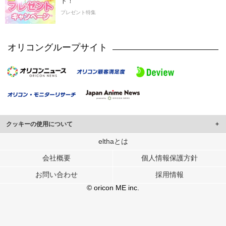
ト！
プレゼント特集
オリコングループサイト
クッキーの使用について
このサイトでは Cookie を使用して、ユーザーに合わせたコンテンツや広告の
elthaとは
表示、ソーシャル メディア機能の提供、広告の表示回数やクリック数の測定を
会社概要
個人情報保護方針
行っています。
また、ユーザーによるサイトの利用状況についても情報を収集し、ソーシャル
お問い合わせ
採用情報
メディアや広告配信、データ解析の各パートナーに提供しています。
各パートナーは、この情報とユーザーが各パートナーに提供した他の情報や、
© oricon ME inc.
ユーザーが各パートナーのサービスを使用したときに収集した他の情報を組み
合わせて使用することがあります。