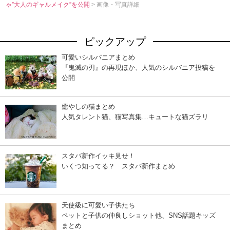
ゃ”大人のギャルメイク”を公開
> 画像・写真詳細
ピックアップ
可愛いシルバニアまとめ
『鬼滅の刃』の再現ほか、人気のシルバニア投稿を
公開
癒やしの猫まとめ
人気タレント猫、猫写真集…キュートな猫ズラリ
スタバ新作イッキ見せ！
いくつ知ってる？ スタバ新作まとめ
天使級に可愛い子供たち
ペットと子供の仲良しショット他、SNS話題キッズ
まとめ