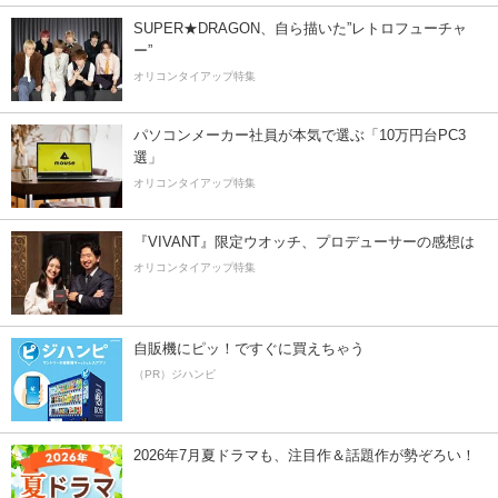
SUPER★DRAGON、自ら描いた”レトロフューチャ
ー”
オリコンタイアップ特集
パソコンメーカー社員が本気で選ぶ「10万円台PC3
選」
オリコンタイアップ特集
『VIVANT』限定ウオッチ、プロデューサーの感想は
オリコンタイアップ特集
自販機にピッ！ですぐに買えちゃう
（PR）ジハンピ
2026年7月夏ドラマも、注目作＆話題作が勢ぞろい！