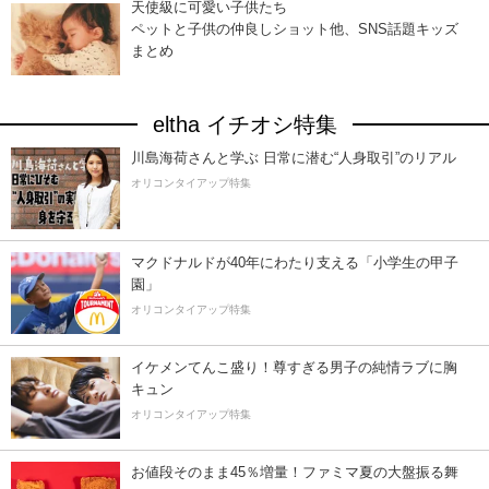
天使級に可愛い子供たち
ペットと子供の仲良しショット他、SNS話題キッズ
まとめ
eltha イチオシ特集
川島海荷さんと学ぶ 日常に潜む“人身取引”のリアル
オリコンタイアップ特集
マクドナルドが40年にわたり支える「小学生の甲子
園」
オリコンタイアップ特集
イケメンてんこ盛り！尊すぎる男子の純情ラブに胸
キュン
オリコンタイアップ特集
お値段そのまま45％増量！ファミマ夏の大盤振る舞