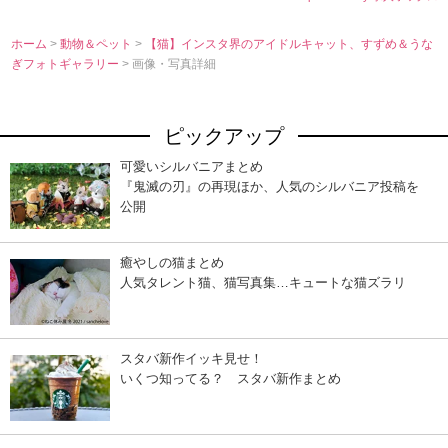
ホーム
>
動物＆ペット
>
【猫】インスタ界のアイドルキャット、すずめ＆うな
ぎフォトギャラリー
> 画像・写真詳細
ピックアップ
可愛いシルバニアまとめ
『鬼滅の刃』の再現ほか、人気のシルバニア投稿を
公開
癒やしの猫まとめ
人気タレント猫、猫写真集…キュートな猫ズラリ
スタバ新作イッキ見せ！
いくつ知ってる？ スタバ新作まとめ