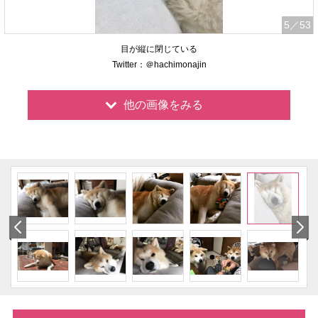
5
／53
目が縦に閉じている
Twitter：＠hachimonajin
他の画像をみる