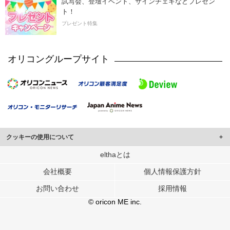
試写会、登壇イベント、サインチェキなどプレゼン
ト！
プレゼント特集
オリコングループサイト
クッキーの使用について
このサイトでは Cookie を使用して、ユーザーに合わせたコンテンツや広告の
elthaとは
表示、ソーシャル メディア機能の提供、広告の表示回数やクリック数の測定を
会社概要
個人情報保護方針
行っています。
また、ユーザーによるサイトの利用状況についても情報を収集し、ソーシャル
お問い合わせ
採用情報
メディアや広告配信、データ解析の各パートナーに提供しています。
各パートナーは、この情報とユーザーが各パートナーに提供した他の情報や、
© oricon ME inc.
ユーザーが各パートナーのサービスを使用したときに収集した他の情報を組み
合わせて使用することがあります。