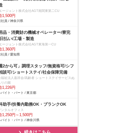
造
Tエージェント株式会社AGT南関東第二CU
1,500円
社員 / 神奈川県
用品・消費財の機械オペレーター/寮完
/日払い/工場・製造
Tエージェント株式会社AGT東海第一CU
1,360円
社員 / 愛知県
週2から可」調理スタッフ/無資格可/シフ
相談可/ショートステイ/社会保障完備
会福祉法人嘉祥会/高齢者 ショートステイサービスぬ
もりの園
1,226円
バイト・パート / 東京都
科助手/扶養内勤務OK・ブランクOK
デンタルオフィス
1,250円～1,500円
バイト・パート / 神奈川県
続きはこちら