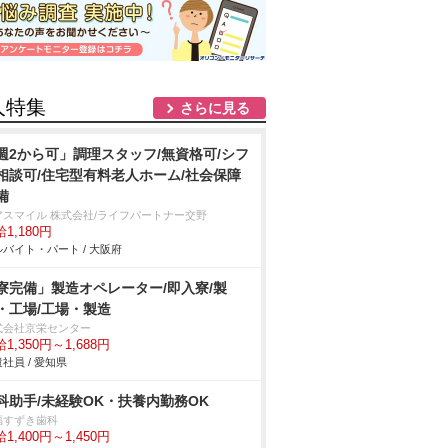
人特集
さらに見る
週2から可」調理スタッフ/無資格可/シフ
相談可/住宅型有料老人ホーム/社会保障
備
アスマイル 株式会社/ライフパートナー交野
1,180円
バイト・パート / 大阪府
寮完備」製造オペレーター/即入寮/製
・工場/工場・製造
式会社京栄センター
1,350円～1,688円
社員 / 愛知県
科助手/未経験OK・扶養内勤務OK
福すずき歯科
1,400円～1,450円