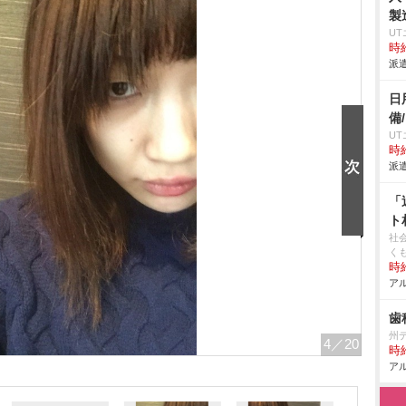
製
U
時給
派遣
日
備
U
時給
派遣
「
ト
社
く
時給
アル
歯
州
4
／20
時給
アル