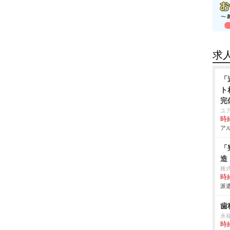
求
「
ト
完
ユ
時給
アル
「
造
株
時給
派遣
歯
永
時給