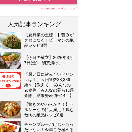
sponsored by 求人ボックス
人気記事ランキング
【夏野菜の王様！】苦みが
クセになる！ピーマンの絶
品レシピ8選
【今日の献立】2026年8月
7日(金)「鯛茶漬け」
「暑い日に飲みたいドリン
クは？」＜回答数38,386
票＞【教えて！ みんなの
衣食住「みんなの暮らし調
査隊」結果発表 第614回】
【驚きのやわらかさ！】ヘ
ルシーなのに大満足！鶏む
ね肉の絶品レシピ8選
チャンプルーだけじゃもっ
たいない！今年こそ極める