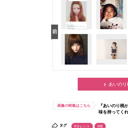
あいのり
『あいのり桃が
画像の特集はこちら
味を持ってく
タグ
#タレント
#桃