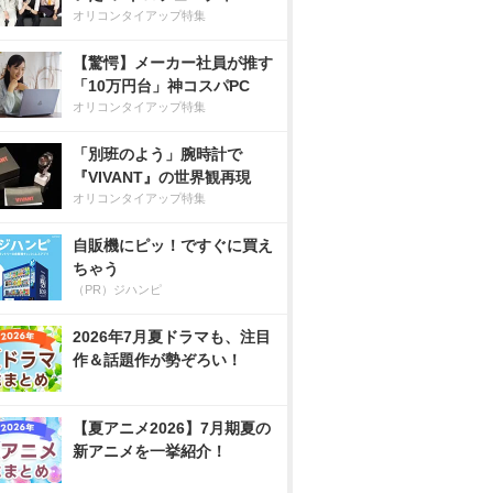
オリコンタイアップ特集
【驚愕】メーカー社員が推す
「10万円台」神コスパPC
オリコンタイアップ特集
「別班のよう」腕時計で
『VIVANT』の世界観再現
オリコンタイアップ特集
自販機にピッ！ですぐに買え
ちゃう
（PR）ジハンピ
2026年7月夏ドラマも、注目
作＆話題作が勢ぞろい！
【夏アニメ2026】7月期夏の
新アニメを一挙紹介！