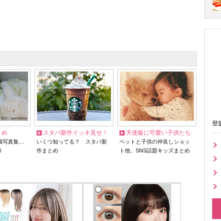
登
とめ
スタバ新作イッキ見せ！
天使級に可愛い子供たち
猫写真集…
いくつ知ってる？ スタバ新
ペットと子供の仲良しショッ
リ
作まとめ
ト他、SNS話題キッズまとめ