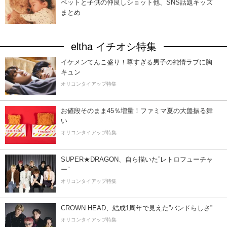
ペットと子供の仲良しショット他、SNS話題キッズ
まとめ
eltha イチオシ特集
イケメンてんこ盛り！尊すぎる男子の純情ラブに胸
キュン
オリコンタイアップ特集
お値段そのまま45％増量！ファミマ夏の大盤振る舞
い
オリコンタイアップ特集
SUPER★DRAGON、自ら描いた”レトロフューチャ
ー”
オリコンタイアップ特集
CROWN HEAD、結成1周年で見えた”バンドらしさ”
オリコンタイアップ特集