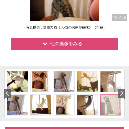
10
／45
（写真提供：無重力猫 ミルコのお家＠mirko__chisa）
他の画像をみる