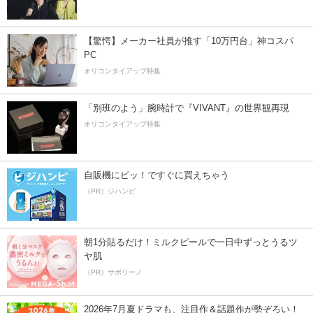
【驚愕】メーカー社員が推す「10万円台」神コスパ
PC
オリコンタイアップ特集
「別班のよう」腕時計で『VIVANT』の世界観再現
オリコンタイアップ特集
自販機にピッ！ですぐに買えちゃう
（PR）ジハンピ
朝1分貼るだけ！ミルクピールで一日中ずっとうるツ
ヤ肌
（PR）サボリーノ
2026年7月夏ドラマも、注目作＆話題作が勢ぞろい！