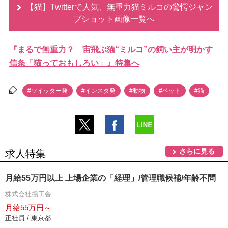
【猫】Twitterで人気、無重力猫ミルコの驚愕ジャン
プショット画像一覧へ
『まるで無重力？ 宙飛ぶ猫“ミルコ”の飼い主が明かす
信条「猫っておもしろい」』特集へ
#ツイッター発
#インスタ発
#動物
#ペット
#猫
さらに見る
求人特集
月給55万円以上 上場企業の「経理」/管理職候補/年齢不問
株式会社揚工舎
月給55万円～
正社員 / 東京都