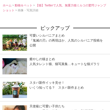
ホーム
>
動物＆ペット
>
【猫】Twitterで人気、無重力猫ミルコの驚愕ジャンプ
ショット
> 画像・写真詳細
ピックアップ
可愛いシルバニアまとめ
『鬼滅の刃』の再現ほか、人気のシルバニア投稿を
公開
癒やしの猫まとめ
人気タレント猫、猫写真集…キュートな猫ズラリ
スタバ新作イッキ見せ！
いくつ知ってる？ スタバ新作まとめ
天使級に可愛い子供たち