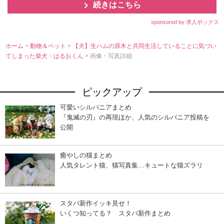
続きはこちら
sponsored by 求人ボックス
ホーム
>
動物＆ペット
>
【犬】生ハムの原木と共同生活していることに気づい
てしまった柴犬・はるおくん
> 画像・写真詳細
ピックアップ
可愛いシルバニアまとめ
『鬼滅の刃』の再現ほか、人気のシルバニア投稿を
公開
癒やしの猫まとめ
人気タレント猫、猫写真集…キュートな猫ズラリ
スタバ新作イッキ見せ！
いくつ知ってる？ スタバ新作まとめ