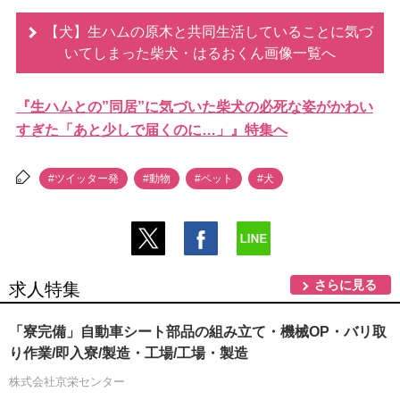
【犬】生ハムの原木と共同生活していることに気づ
いてしまった柴犬・はるおくん画像一覧へ
『生ハムとの”同居”に気づいた柴犬の必死な姿がかわい
すぎた「あと少しで届くのに…」』特集へ
#ツイッター発
#動物
#ペット
#犬
さらに見る
求人特集
「寮完備」自動車シート部品の組み立て・機械OP・バリ取
り作業/即入寮/製造・工場/工場・製造
株式会社京栄センター