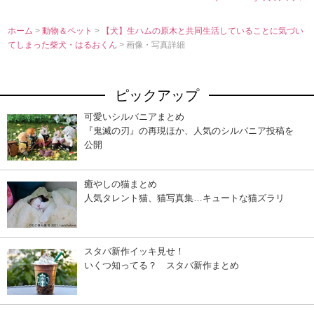
ホーム
>
動物＆ペット
>
【犬】生ハムの原木と共同生活していることに気づい
てしまった柴犬・はるおくん
> 画像・写真詳細
ピックアップ
可愛いシルバニアまとめ
『鬼滅の刃』の再現ほか、人気のシルバニア投稿を
公開
癒やしの猫まとめ
人気タレント猫、猫写真集…キュートな猫ズラリ
スタバ新作イッキ見せ！
いくつ知ってる？ スタバ新作まとめ