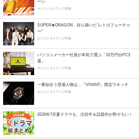
ーン
オリコンタイアップ特集
SUPER★DRAGON、自ら描いた”レトロフューチャ
ー”
オリコンタイアップ特集
パソコンメーカー社員が本気で選ぶ「10万円台PC3
選」
オリコンタイアップ特集
一番似合う登場人物は…『VIVANT』限定ウオッチ
オリコンタイアップ特集
2026年7月夏ドラマも、注目作＆話題作が勢ぞろい！