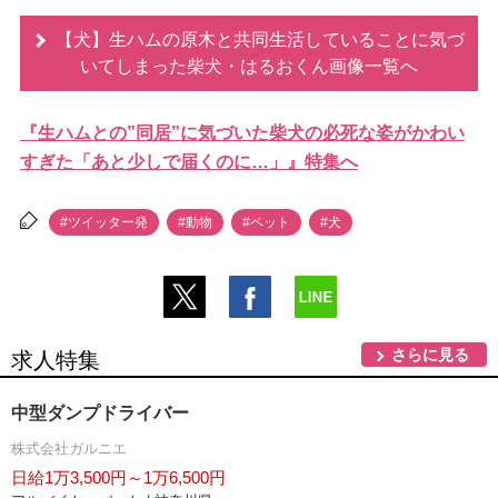
【犬】生ハムの原木と共同生活していることに気づ
いてしまった柴犬・はるおくん画像一覧へ
『生ハムとの”同居”に気づいた柴犬の必死な姿がかわい
すぎた「あと少しで届くのに…」』特集へ
#ツイッター発
#動物
#ペット
#犬
さらに見る
求人特集
中型ダンプドライバー
株式会社ガルニエ
日給1万3,500円～1万6,500円