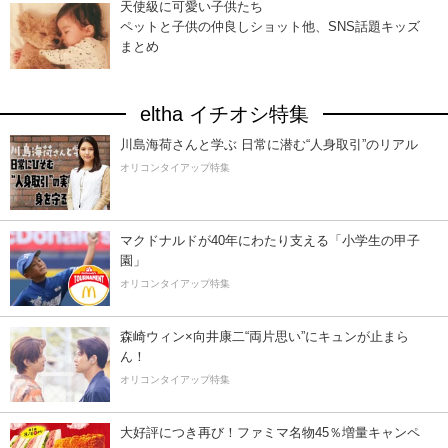
天使級に可愛い子供たち
ペットと子供の仲良しショット他、SNS話題キッズ
まとめ
eltha イチオシ特集
川島海荷さんと学ぶ 日常に潜む“人身取引”のリアル
オリコンタイアップ特集
マクドナルドが40年にわたり支える「小学生の甲子
園」
オリコンタイアップ特集
森崎ウィン×向井康二“両片思い”にキュンが止まら
ん！
オリコンタイアップ特集
大好評につき再び！ファミマ名物45％増量キャンペ