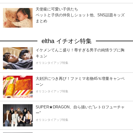
天使級に可愛い子供たち
ペットと子供の仲良しショット他、SNS話題キッズ
まとめ
eltha イチオシ特集
イケメンてんこ盛り！尊すぎる男子の純情ラブに胸
キュン
オリコンタイアップ特集
大好評につき再び！ファミマ名物45％増量キャンペ
ーン
オリコンタイアップ特集
SUPER★DRAGON、自ら描いた”レトロフューチャ
ー”
オリコンタイアップ特集