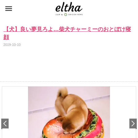
【犬】良い夢見ろよ…柴犬チャーミーのおとぼけ寝
顔
2019-10-10