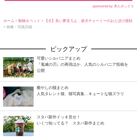
sponsored by 求人ボックス
ホーム
>
動物＆ペット
>
【犬】良い夢見ろよ…柴犬チャーミーのおとぼけ寝顔
> 画像・写真詳細
ピックアップ
可愛いシルバニアまとめ
『鬼滅の刃』の再現ほか、人気のシルバニア投稿を
公開
癒やしの猫まとめ
人気タレント猫、猫写真集…キュートな猫ズラリ
スタバ新作イッキ見せ！
いくつ知ってる？ スタバ新作まとめ