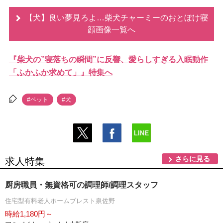
【犬】良い夢見ろよ…柴犬チャーミーのおとぼけ寝
顔画像一覧へ
『柴犬の”寝落ちの瞬間”に反響、愛らしすぎる入眠動作
「ふかふか求めて」』特集へ
#ペット
#犬
さらに見る
求人特集
厨房職員・無資格可の調理師/調理スタッフ
住宅型有料老人ホームブレスト泉佐野
時給1,180円～