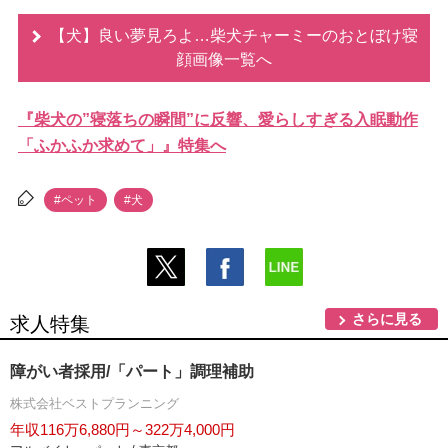
【犬】良い夢見ろよ…柴犬チャーミーのおとぼけ寝
顔画像一覧へ
『柴犬の”寝落ちの瞬間”に反響、愛らしすぎる入眠動作
「ふかふか求めて」』特集へ
#ペット
#犬
さらに見る
求人特集
障がい者採用/「パート」調理補助
株式会社ベストプランニング
年収116万6,880円～322万4,000円