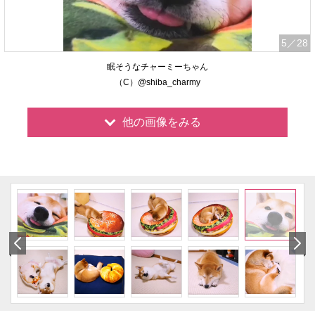
5
／28
眠そうなチャーミーちゃん
（C）@shiba_charmy
他の画像をみる