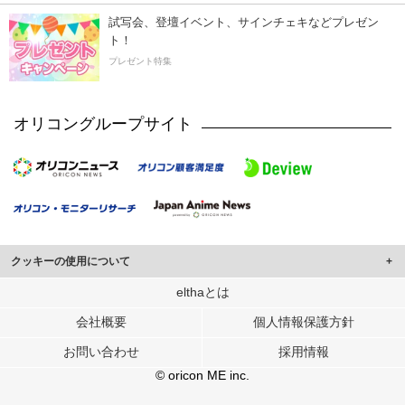
試写会、登壇イベント、サインチェキなどプレゼン
ト！
プレゼント特集
オリコングループサイト
クッキーの使用について
このサイトでは Cookie を使用して、ユーザーに合わせたコンテンツや広告の
elthaとは
表示、ソーシャル メディア機能の提供、広告の表示回数やクリック数の測定を
会社概要
個人情報保護方針
行っています。
また、ユーザーによるサイトの利用状況についても情報を収集し、ソーシャル
お問い合わせ
採用情報
メディアや広告配信、データ解析の各パートナーに提供しています。
各パートナーは、この情報とユーザーが各パートナーに提供した他の情報や、
© oricon ME inc.
ユーザーが各パートナーのサービスを使用したときに収集した他の情報を組み
合わせて使用することがあります。