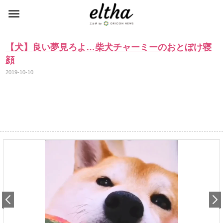
【犬】良い夢見ろよ…柴犬チャーミーのおとぼけ寝
顔
2019-10-10