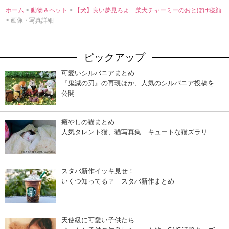
ホーム
>
動物＆ペット
>
【犬】良い夢見ろよ…柴犬チャーミーのおとぼけ寝顔
> 画像・写真詳細
ピックアップ
可愛いシルバニアまとめ
『鬼滅の刃』の再現ほか、人気のシルバニア投稿を
公開
癒やしの猫まとめ
人気タレント猫、猫写真集…キュートな猫ズラリ
スタバ新作イッキ見せ！
いくつ知ってる？ スタバ新作まとめ
天使級に可愛い子供たち