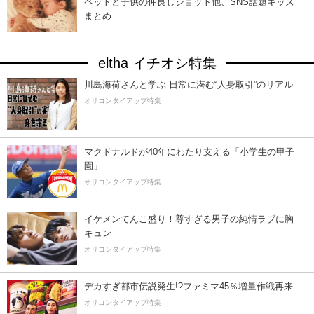
ペットと子供の仲良しショット他、SNS話題キッズ
まとめ
eltha イチオシ特集
川島海荷さんと学ぶ 日常に潜む“人身取引”のリアル
オリコンタイアップ特集
マクドナルドが40年にわたり支える「小学生の甲子
園」
オリコンタイアップ特集
イケメンてんこ盛り！尊すぎる男子の純情ラブに胸
キュン
オリコンタイアップ特集
デカすぎ都市伝説発生!?ファミマ45％増量作戦再来
オリコンタイアップ特集