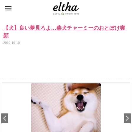
【犬】良い夢見ろよ…柴犬チャーミーのおとぼけ寝
顔
2019-10-10