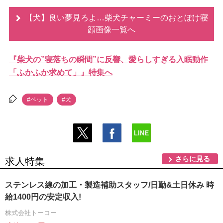
【犬】良い夢見ろよ…柴犬チャーミーのおとぼけ寝
顔画像一覧へ
『柴犬の”寝落ちの瞬間”に反響、愛らしすぎる入眠動作
「ふかふか求めて」』特集へ
#ペット
#犬
さらに見る
求人特集
ステンレス線の加工・製造補助スタッフ/日勤&土日休み 時
給1400円の安定収入!
株式会社トーコー