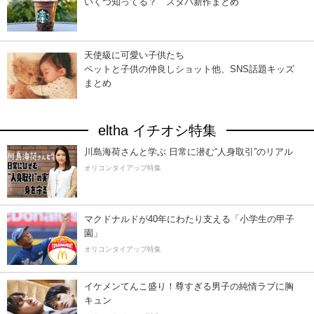
いくつ知ってる？ スタバ新作まとめ
天使級に可愛い子供たち
ペットと子供の仲良しショット他、SNS話題キッズ
まとめ
eltha イチオシ特集
川島海荷さんと学ぶ 日常に潜む“人身取引”のリアル
オリコンタイアップ特集
マクドナルドが40年にわたり支える「小学生の甲子
園」
オリコンタイアップ特集
イケメンてんこ盛り！尊すぎる男子の純情ラブに胸
キュン