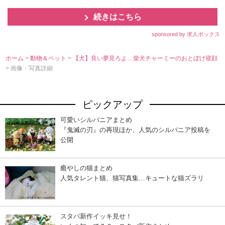
続きはこちら
sponsored by 求人ボックス
ホーム
>
動物＆ペット
>
【犬】良い夢見ろよ…柴犬チャーミーのおとぼけ寝顔
> 画像・写真詳細
ピックアップ
可愛いシルバニアまとめ
『鬼滅の刃』の再現ほか、人気のシルバニア投稿を
公開
癒やしの猫まとめ
人気タレント猫、猫写真集…キュートな猫ズラリ
スタバ新作イッキ見せ！