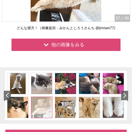
37
／46
どんな寝方！（画像提供：みかんとじろうさんち @jirosan77)
他の画像をみる