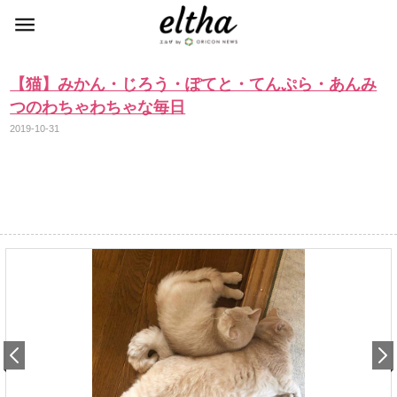
【猫】みかん・じろう・ぽてと・てんぷら・あんみ
つのわちゃわちゃな毎日
2019-10-31