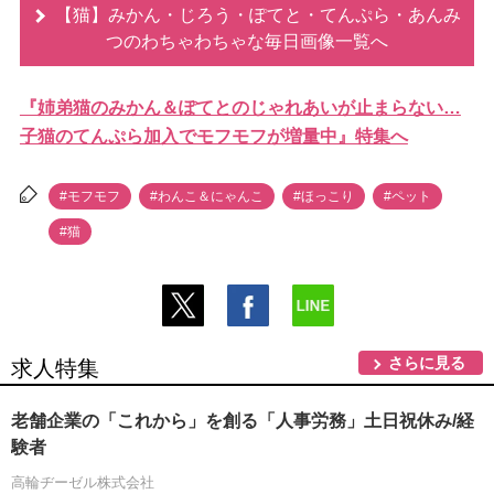
【猫】みかん・じろう・ぽてと・てんぷら・あんみ
つのわちゃわちゃな毎日画像一覧へ
『姉弟猫のみかん＆ぽてとのじゃれあいが止まらない…
子猫のてんぷら加入でモフモフが増量中』特集へ
#モフモフ
#わんこ＆にゃんこ
#ほっこり
#ペット
#猫
さらに見る
求人特集
老舗企業の「これから」を創る「人事労務」土日祝休み/経
験者
高輪ヂーゼル株式会社