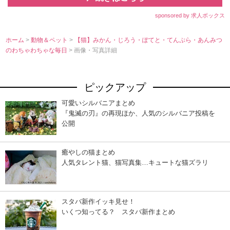
sponsored by 求人ボックス
ホーム
>
動物＆ペット
>
【猫】みかん・じろう・ぽてと・てんぷら・あんみつ
のわちゃわちゃな毎日
> 画像・写真詳細
ピックアップ
可愛いシルバニアまとめ
『鬼滅の刃』の再現ほか、人気のシルバニア投稿を
公開
癒やしの猫まとめ
人気タレント猫、猫写真集…キュートな猫ズラリ
スタバ新作イッキ見せ！
いくつ知ってる？ スタバ新作まとめ