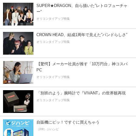
SUPER★DRAGON、自ら描いた”レトロフューチャ
ー”
オリコンタイアップ特集
CROWN HEAD、結成1周年で見えた”バンドらしさ”
オリコンタイアップ特集
【驚愕】メーカー社員が推す「10万円台」神コスパ
PC
オリコンタイアップ特集
「別班のよう」腕時計で『VIVANT』の世界観再現
オリコンタイアップ特集
自販機にピッ！ですぐに買えちゃう
（PR）ジハンピ