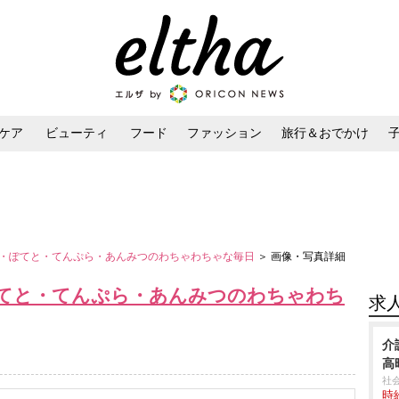
ケア
ビューティ
フード
ファッション
旅行＆おでかけ
ンケア
ダイエット・ボディケア
ヘアスタイル・ヘアアレンジ
・ぽてと・てんぷら・あんみつのわちゃわちゃな毎日
＞ 画像・写真詳細
てと・てんぷら・あんみつのわちゃわち
求
介
高
社
時給