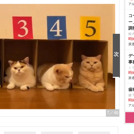
アル
コ
ー
調
株
時給
派遣
デ
事
ト
時給
派遣
歯
藤
時給
アル
7
／46