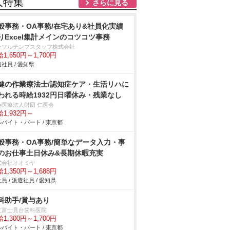
人特集
さらに見る
般事務・OA事務/在宅あり&社員化実績
りExcel集計メインのコツコツ事務
ーソルテンプスタッフ株式会社
1,650円～1,700円
社員 / 愛知県
健の作業療法士/認知症ケア・生活リハに
われる時給1932円日曜休み・残業なし
会医療法人財団 仁医会
1,932円～
バイト・パート / 東京都
般事務・OA事務/簡単なデータ入力・事
のお仕事土日休み&長期休暇充実
式会社オオミヤ
1,350円～1,688円
員 / 派遣社員 / 愛知県
科助手/賞与あり
立富士見台歯科医院
1,300円～1,700円
バイト・パート / 東京都