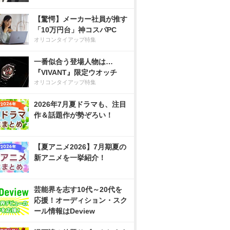
【驚愕】メーカー社員が推す
「10万円台」神コスパPC
オリコンタイアップ特集
一番似合う登場人物は…
『VIVANT』限定ウオッチ
オリコンタイアップ特集
2026年7月夏ドラマも、注目
作＆話題作が勢ぞろい！
【夏アニメ2026】7月期夏の
新アニメを一挙紹介！
芸能界を志す10代～20代を
応援！オーディション・スク
ール情報はDeview