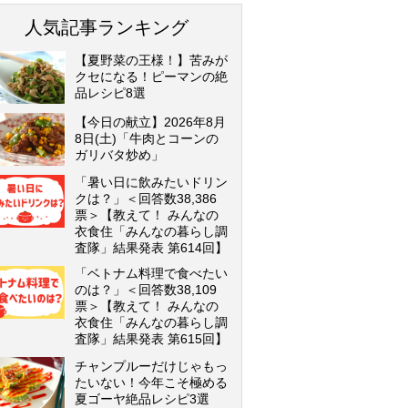
人気記事ランキング
【夏野菜の王様！】苦みが
クセになる！ピーマンの絶
品レシピ8選
【今日の献立】2026年8月
8日(土)「牛肉とコーンの
ガリバタ炒め」
「暑い日に飲みたいドリン
クは？」＜回答数38,386
票＞【教えて！ みんなの
衣食住「みんなの暮らし調
査隊」結果発表 第614回】
「ベトナム料理で食べたい
のは？」＜回答数38,109
票＞【教えて！ みんなの
衣食住「みんなの暮らし調
査隊」結果発表 第615回】
チャンプルーだけじゃもっ
たいない！今年こそ極める
夏ゴーヤ絶品レシピ3選