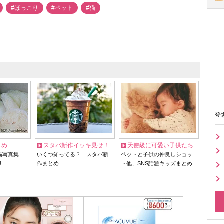
#ほっこり
#ペット
#猫
登
とめ
スタバ新作イッキ見せ！
天使級に可愛い子供たち
猫写真集…
いくつ知ってる？ スタバ新
ペットと子供の仲良しショッ
リ
作まとめ
ト他、SNS話題キッズまとめ