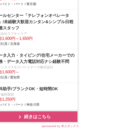
バイト・パート / 東京都
ールセンター「テレフォンオペレータ
」/未経験大歓迎カンタン&シンプル日程
整スタッフ
式会社ラブキャリア
1,600円～1,650円
社員 / 北海道
ータ入力・タイピング/住宅メーカーでの
務・データ入力電話対応ナシ経験不問
ランスコスモスパートナーズ株式会社
1,600円～
社員 / 愛知県
科助手/ブランクOK・短時間OK
下歯科医院
1,250円
バイト・パート / 神奈川県
続きはこちら
sponsored by 求人ボックス