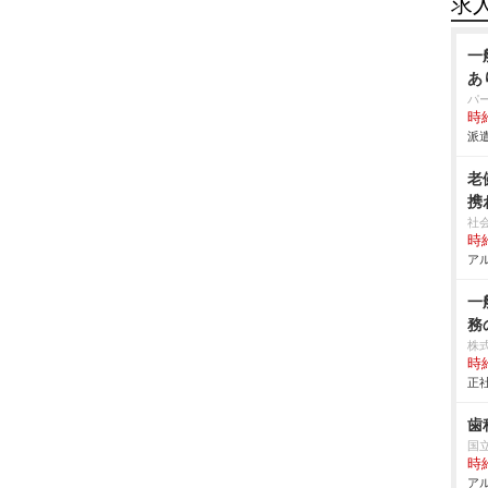
求
一
あ
パ
時給
派遣
老
携
社
時給
アル
一
務
株
時給
正社
歯
国
時給
アル