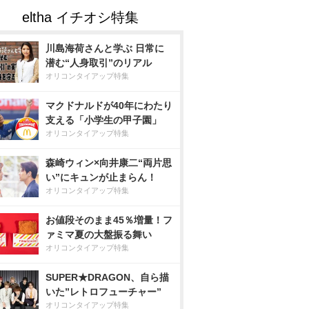
川島海荷さんと学ぶ 日常に
潜む“人身取引”のリアル
オリコンタイアップ特集
マクドナルドが40年にわたり
支える「小学生の甲子園」
オリコンタイアップ特集
森崎ウィン×向井康二“両片思
い”にキュンが止まらん！
オリコンタイアップ特集
お値段そのまま45％増量！フ
ァミマ夏の大盤振る舞い
オリコンタイアップ特集
SUPER★DRAGON、自ら描
いた”レトロフューチャー”
オリコンタイアップ特集