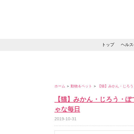
トップ
ヘルス
メイク・コスメ・スキ
ホーム
＞
動物＆ペット
＞
【猫】みかん・じろう
【猫】みかん・じろう・ぽ
ゃな毎日
2019-10-31