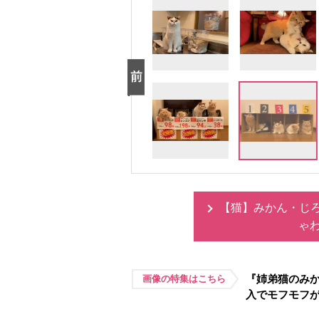
【猫】みかん・じ
ゃ
『姉弟猫のみ
画像の特集はこちら
入でモフモフ