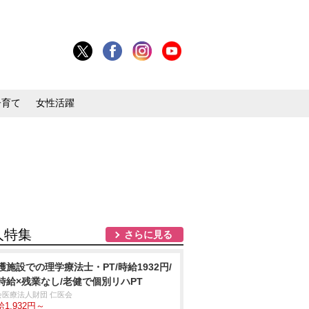
子育て
女性活躍
人特集
さらに見る
護施設での理学療法士・PT/時給1932円/
時給×残業なし/老健で個別リハPT
会医療法人財団 仁医会
1,932円～