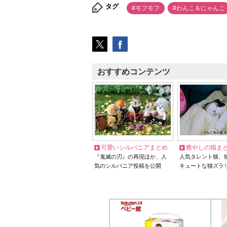
タグ
#モフモフ
#わんこ＆にゃんこ
おすすめコンテンツ
可愛いシルバニアまとめ
癒やしの猫ま
『鬼滅の刃』の再現ほか、人
人気タレント猫、
気のシルバニア投稿を公開
キュートな猫ズラ