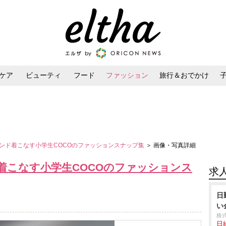
ケア
ビューティ
フード
ファッション
旅行＆おでかけ
ンケア
ダイエット・ボディケア
ヘアスタイル・ヘアアレンジ
ンド着こなす小学生COCOのファッションスナップ集
＞ 画像・写真詳細
着こなす小学生COCOのファッションス
求
日
い
株
日給