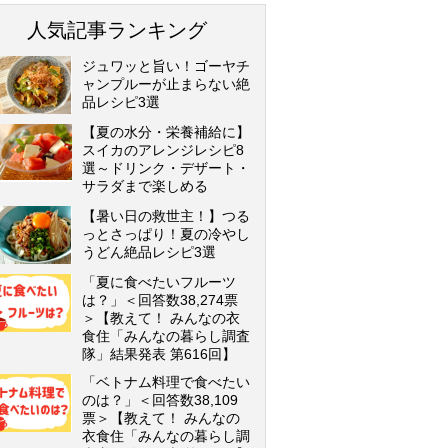
人気記事ランキング
ジュワッと旨い！ゴーヤチ
ャンプルーが止まらない絶
品レシピ3選
【夏の水分・栄養補給に】
スイカのアレンジレシピ8
選～ドリンク・デザート・
サラダまで楽しめる
【暑い日の救世主！】つる
っとさっぱり！夏の冷やし
うどん絶品レシピ3選
「夏に食べたいフルーツ
は？」＜回答数38,274票
＞【教えて！ みんなの衣
食住「みんなの暮らし調査
隊」結果発表 第616回】
「ベトナム料理で食べたい
のは？」＜回答数38,109
票＞【教えて！ みんなの
衣食住「みんなの暮らし調