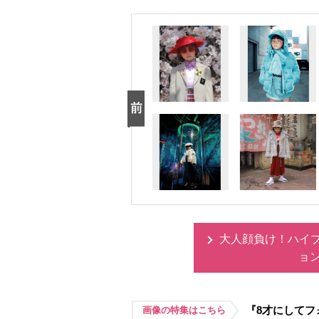
大人顔負け！ハイブ
ョ
『8才にしてフ
画像の特集はこちら