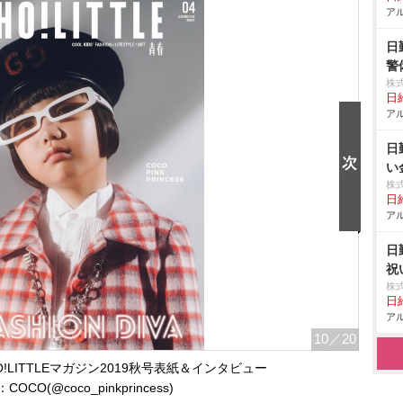
アル
日
警
株
日給
アル
日
い
株
日給
アル
日
祝
株
日給
アル
10
／20
!LITTLEマガジン2019秋号表紙＆インタビュー
OCO(@coco_pinkprincess)