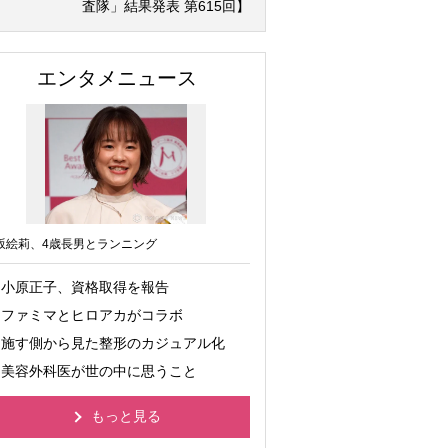
査隊」結果発表 第615回】
エンタメニュース
坂絵莉、4歳長男とランニング
小原正子、資格取得を報告
ファミマとヒロアカがコラボ
施す側から見た整形のカジュアル化
美容外科医が世の中に思うこと
もっと見る