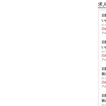
求
日
い
株
日給
アル
日
い
株
日給
アル
日
祝
株
日給
アル
日
祝
株