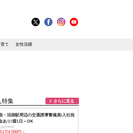
子育て
女性活躍
人特集
さらに見る
勤・沼袋駅周辺の交通誘導警備員/入社祝
金あり/週1日～OK
式会社MSK
1万4,500円～