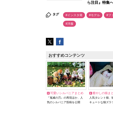
ら注目』特集
タグ
#インスタ発
#モデル
#フ
#洋服
おすすめコンテンツ
可愛いシルバニアまとめ
癒やしの猫ま
『鬼滅の刃』の再現ほか、人
人気タレント猫、
気のシルバニア投稿を公開
キュートな猫ズラ