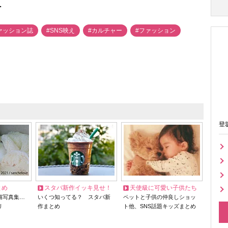
へ
ァッション誌
#SNS映え
#カルチャー
#ファッション
登
とめ
スタバ新作イッキ見せ！
天使級に可愛い子供たち
猫写真集…
いくつ知ってる？ スタバ新
ペットと子供の仲良しショッ
リ
作まとめ
ト他、SNS話題キッズまとめ