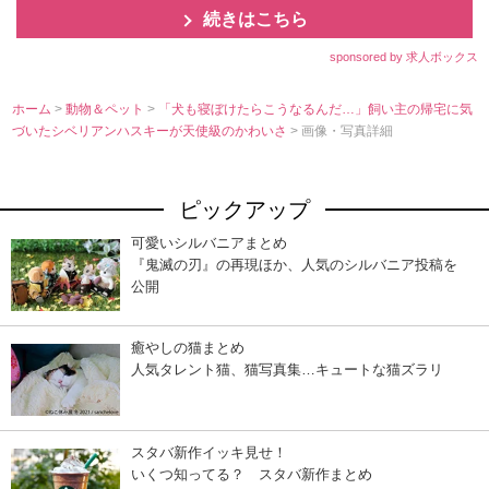
続きはこちら
sponsored by 求人ボックス
ホーム
>
動物＆ペット
>
「犬も寝ぼけたらこうなるんだ…」飼い主の帰宅に気
づいたシベリアンハスキーが天使級のかわいさ
> 画像・写真詳細
ピックアップ
可愛いシルバニアまとめ
『鬼滅の刃』の再現ほか、人気のシルバニア投稿を
公開
癒やしの猫まとめ
人気タレント猫、猫写真集…キュートな猫ズラリ
スタバ新作イッキ見せ！
いくつ知ってる？ スタバ新作まとめ