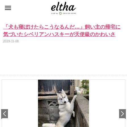
「犬も寝ぼけたらこうなるんだ…」飼い主の帰宅に
気づいたシベリアンハスキーが天使級のかわいさ
2019-11-08