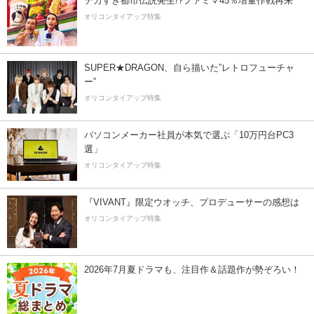
デカすぎ都市伝説発生!?ファミマ45％増量作戦再来
オリコンタイアップ特集
SUPER★DRAGON、自ら描いた”レトロフューチャ
ー”
オリコンタイアップ特集
パソコンメーカー社員が本気で選ぶ「10万円台PC3
選」
オリコンタイアップ特集
『VIVANT』限定ウオッチ、プロデューサーの感想は
オリコンタイアップ特集
2026年7月夏ドラマも、注目作＆話題作が勢ぞろい！