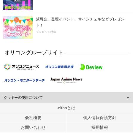
試写会、登壇イベント、サインチェキなどプレゼン
ト！
プレゼント特集
オリコングループサイト
クッキーの使用について
このサイトでは Cookie を使用して、ユーザーに合わせたコンテンツや広告の
elthaとは
表示、ソーシャル メディア機能の提供、広告の表示回数やクリック数の測定を
会社概要
個人情報保護方針
行っています。
また、ユーザーによるサイトの利用状況についても情報を収集し、ソーシャル
お問い合わせ
採用情報
メディアや広告配信、データ解析の各パートナーに提供しています。
各パートナーは、この情報とユーザーが各パートナーに提供した他の情報や、