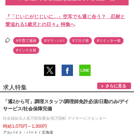
『「じいじがじじいに…」空耳でも通じ合う？ 忍耐と
愛溢れる1歳児との日々』特集へ
#子育て漫画
#ママ・パパ
#ブログ発
#ツイッター発
#インスタ発
さらに見る
求人特集
「週2から可」調理スタッフ/調理師免許必須/日勤のみ/デイ
サービス/社会保障完備
社会福祉法人長万部長愛会/長万部町 デイサービスセンター
時給1,075円～1,300円
アルバイト・パート / 北海道