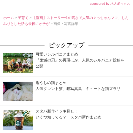
sponsored by 求人ボックス
ホーム
>
子育て
>
【漫画】ストーリー性の高さで人気のぐっちゃんママ、しん
みりとした話も最後にオチが
> 画像・写真詳細
ピックアップ
可愛いシルバニアまとめ
『鬼滅の刃』の再現ほか、人気のシルバニア投稿を
公開
癒やしの猫まとめ
人気タレント猫、猫写真集…キュートな猫ズラリ
スタバ新作イッキ見せ！
いくつ知ってる？ スタバ新作まとめ