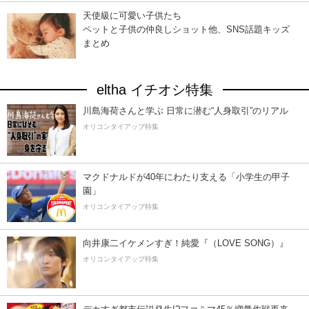
天使級に可愛い子供たち
ペットと子供の仲良しショット他、SNS話題キッズ
まとめ
eltha イチオシ特集
川島海荷さんと学ぶ 日常に潜む“人身取引”のリアル
オリコンタイアップ特集
マクドナルドが40年にわたり支える「小学生の甲子
園」
オリコンタイアップ特集
向井康二イケメンすぎ！純愛『（LOVE SONG）』
オリコンタイアップ特集