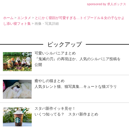
sponsored by 求人ボックス
ホーム
>
エンタメ
>
とにかく寝顔が可愛すぎる…トイプードル＆女の子なかよ
し添い寝フォト集
> 画像・写真詳細
ピックアップ
可愛いシルバニアまとめ
『鬼滅の刃』の再現ほか、人気のシルバニア投稿を
公開
癒やしの猫まとめ
人気タレント猫、猫写真集…キュートな猫ズラリ
スタバ新作イッキ見せ！
いくつ知ってる？ スタバ新作まとめ