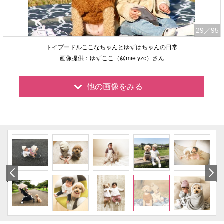
29
／95
トイプードルここなちゃんとゆずはちゃんの日常
画像提供：ゆずここ（@mie.yzc）さん
他の画像をみる