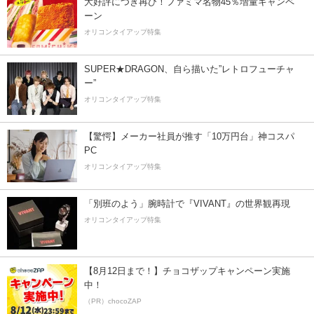
大好評につき再び！ファミマ名物45％増量キャンペ
ーン
オリコンタイアップ特集
SUPER★DRAGON、自ら描いた”レトロフューチャ
ー”
オリコンタイアップ特集
【驚愕】メーカー社員が推す「10万円台」神コスパ
PC
オリコンタイアップ特集
「別班のよう」腕時計で『VIVANT』の世界観再現
オリコンタイアップ特集
【8月12日まで！】チョコザップキャンペーン実施
中！
（PR）chocoZAP