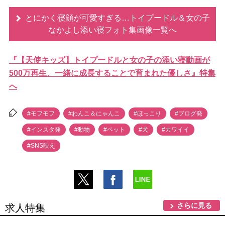
とにかく寝顔が可愛すぎる…トイプードル＆女の子
なかよし添い寝フォト集画像一覧へ
『【天使キッズ】トイプードルと女の子の添い寝動画が
500万再生、一緒に成長することで育まれた優しさ』特集
へ
#モフモフ
#わんこ＆にゃんこ
#ほっこり
#ブログ発
#インスタ発
#動物
#ペット
#犬
#カワイイ
#SNS映え
さらに見る
求人特集