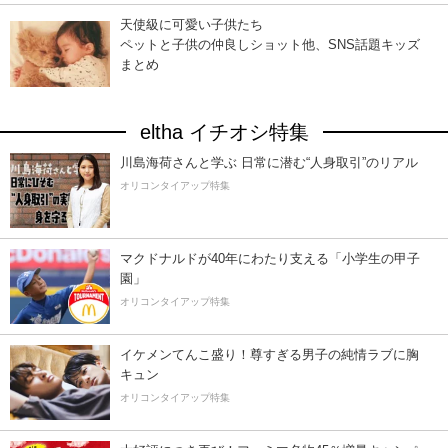
天使級に可愛い子供たち
ペットと子供の仲良しショット他、SNS話題キッズ
まとめ
eltha イチオシ特集
川島海荷さんと学ぶ 日常に潜む“人身取引”のリアル
オリコンタイアップ特集
マクドナルドが40年にわたり支える「小学生の甲子
園」
オリコンタイアップ特集
イケメンてんこ盛り！尊すぎる男子の純情ラブに胸
キュン
オリコンタイアップ特集