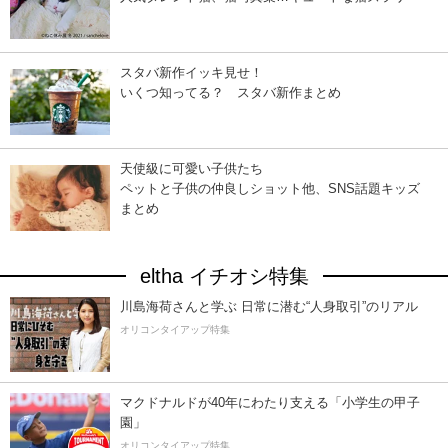
スタバ新作イッキ見せ！
いくつ知ってる？ スタバ新作まとめ
天使級に可愛い子供たち
ペットと子供の仲良しショット他、SNS話題キッズ
まとめ
eltha イチオシ特集
川島海荷さんと学ぶ 日常に潜む“人身取引”のリアル
オリコンタイアップ特集
マクドナルドが40年にわたり支える「小学生の甲子
園」
オリコンタイアップ特集