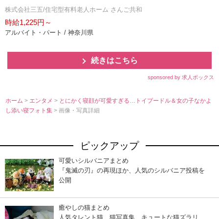
株式会社三五/住宅型有料老人ホーム さんご共和
時給1,225円～
アルバイト・パート / 神奈川県
続きはこちら
sponsored by 求人ボックス
ホーム
>
エンタメ
>
とにかく寝顔が可愛すぎる…トイプードル＆女の子なかよ
し添い寝フォト集
> 画像・写真詳細
ピックアップ
可愛いシルバニアまとめ
『鬼滅の刃』の再現ほか、人気のシルバニア投稿を
公開
癒やしの猫まとめ
人気タレント猫、猫写真集…キュートな猫ズラリ