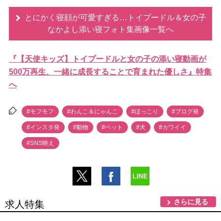
とにかく寝顔が可愛すぎる…トイプードル＆女の子
なかよし添い寝フォト集画像一覧へ
『【天使キッズ】トイプードルと女の子の添い寝動画が
500万再生、一緒に成長することで育まれた優しさ』特集
へ
#モフモフ
#わんこ＆にゃんこ
#ほっこり
#ブログ発
#インスタ発
#動物
#ペット
#犬
#カワイイ
#SNS映え
さらに見る
求人特集