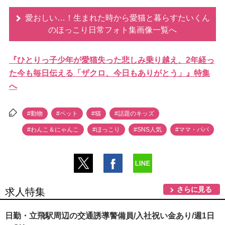
愛おしい…！生まれた時から愛猫と暮らすたいくん
のほっこり日常フォト集画像一覧へ
『ひとりっ子少年が愛猫失った悲しみ乗り越え、2年経っ
た今も毎日伝える「ザクロ、今日もありがとう」』特集
へ
#動物
#ペット
#猫
#話題のキッズ
#わんこ＆にゃんこ
#ほっこり
#SNS人気
#ママ・パパ
さらに見る
求人特集
日勤・立飛駅周辺の交通誘導警備員/入社祝い金あり/週1日