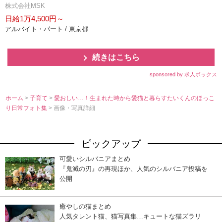
株式会社MSK
日給1万4,500円～
アルバイト・パート / 東京都
続きはこちら
sponsored by 求人ボックス
ホーム
>
子育て
>
愛おしい…！生まれた時から愛猫と暮らすたいくんのほっこ
り日常フォト集
> 画像・写真詳細
ピックアップ
可愛いシルバニアまとめ
『鬼滅の刃』の再現ほか、人気のシルバニア投稿を
公開
癒やしの猫まとめ
人気タレント猫、猫写真集…キュートな猫ズラリ