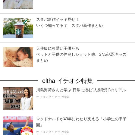
スタバ新作イッキ見せ！
いくつ知ってる？ スタバ新作まとめ
天使級に可愛い子供たち
ペットと子供の仲良しショット他、SNS話題キッズ
まとめ
eltha イチオシ特集
川島海荷さんと学ぶ 日常に潜む“人身取引”のリアル
オリコンタイアップ特集
マクドナルドが40年にわたり支える「小学生の甲子
園」
オリコンタイアップ特集