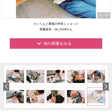
70
／97
たいくんと愛猫の仲良しショット
画像提供：rie_mrmtさん
他の画像をみる