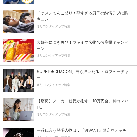
イケメンてんこ盛り！尊すぎる男子の純情ラブに胸
キュン
オリコンタイアップ特集
大好評につき再び！ファミマ名物45％増量キャンペ
ーン
オリコンタイアップ特集
SUPER★DRAGON、自ら描いた”レトロフューチャ
ー”
オリコンタイアップ特集
【驚愕】メーカー社員が推す「10万円台」神コスパ
PC
オリコンタイアップ特集
一番似合う登場人物は…『VIVANT』限定ウオッチ