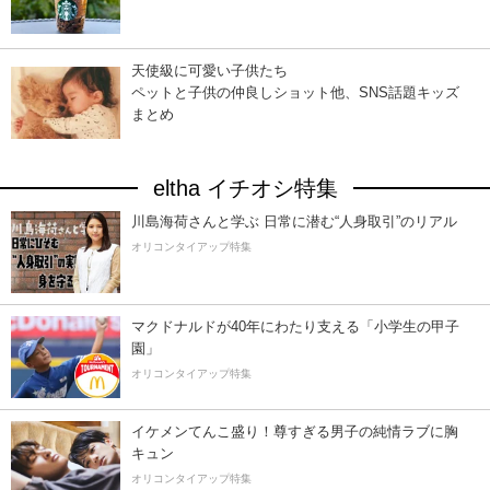
天使級に可愛い子供たち
ペットと子供の仲良しショット他、SNS話題キッズ
まとめ
eltha イチオシ特集
川島海荷さんと学ぶ 日常に潜む“人身取引”のリアル
オリコンタイアップ特集
マクドナルドが40年にわたり支える「小学生の甲子
園」
オリコンタイアップ特集
イケメンてんこ盛り！尊すぎる男子の純情ラブに胸
キュン
オリコンタイアップ特集