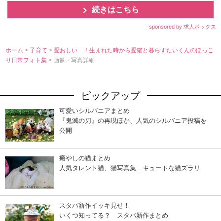
続きはこちら
sponsored by 求人ボックス
ホーム
>
子育て
>
愛おしい…！生まれた時から愛猫と暮らすたいくんのほっこ
り日常フォト集
> 画像・写真詳細
ピックアップ
可愛いシルバニアまとめ
『鬼滅の刃』の再現ほか、人気のシルバニア投稿を
公開
癒やしの猫まとめ
人気タレント猫、猫写真集…キュートな猫ズラリ
スタバ新作イッキ見せ！
いくつ知ってる？ スタバ新作まとめ