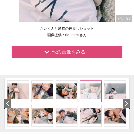
74
／97
たいくんと愛猫の仲良しショット
画像提供：rie_mrmtさん
他の画像をみる