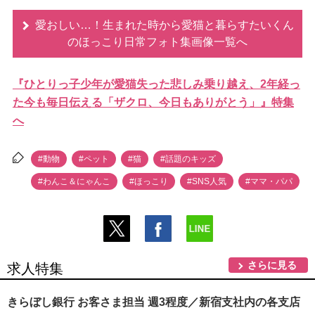
愛おしい…！生まれた時から愛猫と暮らすたいくん
のほっこり日常フォト集画像一覧へ
『ひとりっ子少年が愛猫失った悲しみ乗り越え、2年経っ
た今も毎日伝える「ザクロ、今日もありがとう」』特集
へ
#動物
#ペット
#猫
#話題のキッズ
#わんこ＆にゃんこ
#ほっこり
#SNS人気
#ママ・パパ
さらに見る
求人特集
きらぼし銀行 お客さま担当 週3程度／新宿支社内の各支店