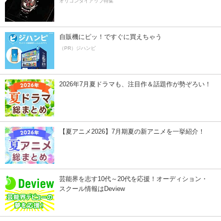
オリコンタイアップ特集
自販機にピッ！ですぐに買えちゃう
（PR）ジハンピ
2026年7月夏ドラマも、注目作＆話題作が勢ぞろい！
【夏アニメ2026】7月期夏の新アニメを一挙紹介！
芸能界を志す10代～20代を応援！オーディション・
スクール情報はDeview