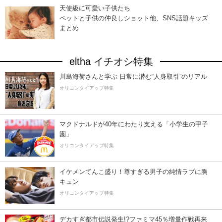
天使級に可愛い子供たち
ペットと子供の仲良しショット他、SNS話題キッズ
まとめ
eltha イチオシ特集
川島海荷さんと学ぶ 日常に潜む“人身取引”のリアル
オリコンタイアップ特集
マクドナルドが40年にわたり支える「小学生の甲子
園」
オリコンタイアップ特集
イケメンてんこ盛り！尊すぎる男子の純情ラブに胸
キュン
オリコンタイアップ特集
デカすぎ都市伝説発生!?ファミマ45％増量作戦再来