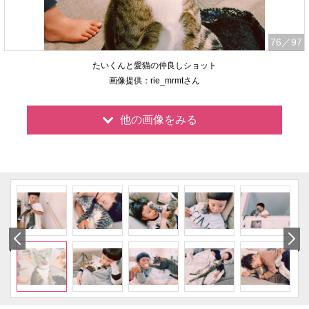
76
／97
たいくんと愛猫の仲良しショット
画像提供：rie_mrmtさん
他の画像をみる