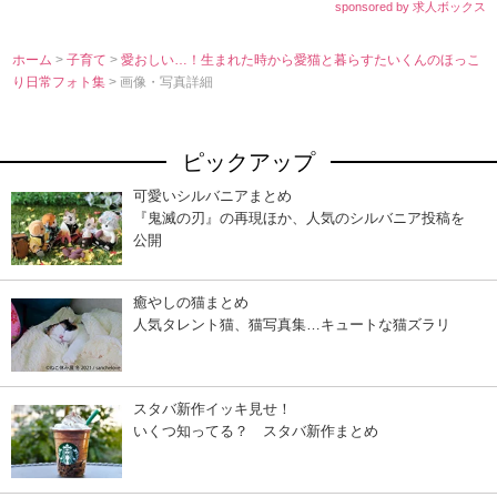
sponsored by 求人ボックス
ホーム
>
子育て
>
愛おしい…！生まれた時から愛猫と暮らすたいくんのほっこ
り日常フォト集
> 画像・写真詳細
ピックアップ
可愛いシルバニアまとめ
『鬼滅の刃』の再現ほか、人気のシルバニア投稿を
公開
癒やしの猫まとめ
人気タレント猫、猫写真集…キュートな猫ズラリ
スタバ新作イッキ見せ！
いくつ知ってる？ スタバ新作まとめ