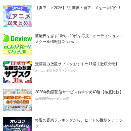
【夏アニメ2026】7月期夏の新アニメを一挙紹介！
芸能界を志す10代～20代を応援！オーディション・
スクール情報はDeview
漫画読み放題サブスクおすすめ11選【徹底比較】
オリコン顧客満足度ランキング
2026年動画配信サービスおすすめ40選【徹底比較】
CS動画配信サービス20選
毎週の音楽ランキングから、ヒットの推移をチェッ
ク！