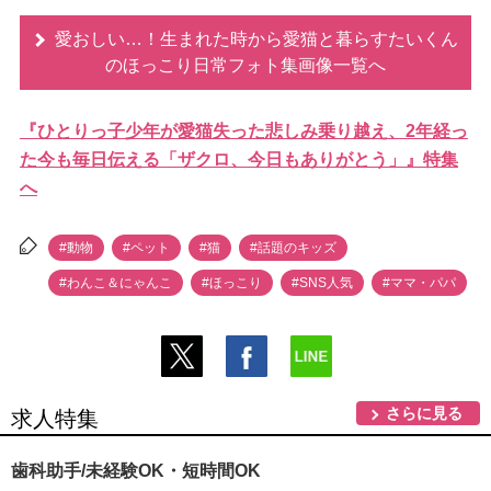
愛おしい…！生まれた時から愛猫と暮らすたいくん
のほっこり日常フォト集画像一覧へ
『ひとりっ子少年が愛猫失った悲しみ乗り越え、2年経っ
た今も毎日伝える「ザクロ、今日もありがとう」』特集
へ
#動物
#ペット
#猫
#話題のキッズ
#わんこ＆にゃんこ
#ほっこり
#SNS人気
#ママ・パパ
さらに見る
求人特集
歯科助手/未経験OK・短時間OK