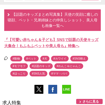
【話題のキッズまとめ写真集】天使の笑顔に癒しの
寝顔、ペット・兄弟姉妹との仲良しショット、美人母
も画像一覧へ
『【可愛い赤ちゃん＆子ども】SNSで話題の天使キッズ
大集合！もふもふペットや美人母も』特集へ
#動物
#ペット
#犬
#カワイイ
#SNS映え
#モフモフ
#話題のキッズ
#わんこ＆にゃんこ
#ほっこり
#SNS人気
#ママ・パパ
さらに見る
求人特集