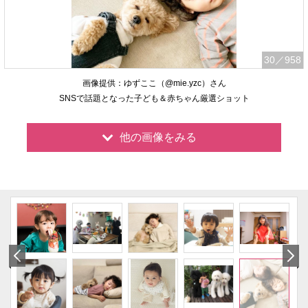
30
／958
画像提供：ゆずここ（@mie.yzc）さん
SNSで話題となった子ども＆赤ちゃん厳選ショット
他の画像をみる