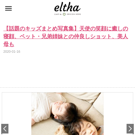
【話題のキッズまとめ写真集】天使の笑顔に癒しの
寝顔、ペット・兄弟姉妹との仲良しショット、美人
母も
2020-01-16