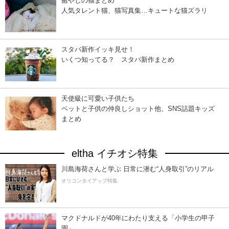
癒やしの猫まとめ
人気タレント猫、猫写真集…キュートな猫ズラリ
スタバ新作イッキ見せ！
いくつ知ってる？ スタバ新作まとめ
天使級に可愛い子供たち
ペットと子供の仲良しショット他、SNS話題キッズ
まとめ
eltha イチオシ特集
川島海荷さんと学ぶ 日常に潜む“人身取引”のリアル
オリコンタイアップ特集
マクドナルドが40年にわたり支える「小学生の甲子
園」