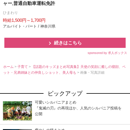
ャー,普通自動車運転免許
ひまわり
時給1,500円～1,700円
アルバイト・パート / 神奈川県
続きはこちら
sponsored by 求人ボックス
ホーム
>
子育て
>
【話題のキッズまとめ写真集】天使の笑顔に癒しの寝顔、ペ
ット・兄弟姉妹との仲良しショット、美人母も
> 画像・写真詳細
ピックアップ
可愛いシルバニアまとめ
『鬼滅の刃』の再現ほか、人気のシルバニア投稿を
公開