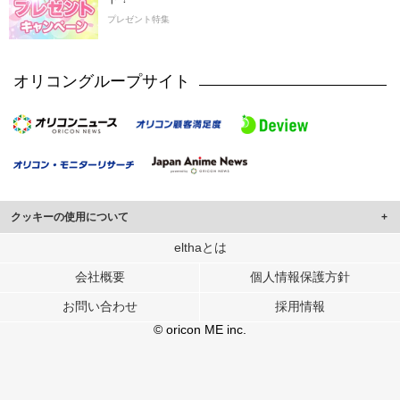
プレゼント特集
オリコングループサイト
クッキーの使用について
このサイトでは Cookie を使用して、ユーザーに合わせたコンテンツや広告の
elthaとは
表示、ソーシャル メディア機能の提供、広告の表示回数やクリック数の測定を
会社概要
個人情報保護方針
行っています。
また、ユーザーによるサイトの利用状況についても情報を収集し、ソーシャル
お問い合わせ
採用情報
メディアや広告配信、データ解析の各パートナーに提供しています。
各パートナーは、この情報とユーザーが各パートナーに提供した他の情報や、
© oricon ME inc.
ユーザーが各パートナーのサービスを使用したときに収集した他の情報を組み
合わせて使用することがあります。