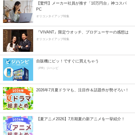
【驚愕】メーカー社員が推す「10万円台」神コスパ
PC
オリコンタイアップ特集
『VIVANT』限定ウオッチ、プロデューサーの感想は
オリコンタイアップ特集
自販機にピッ！ですぐに買えちゃう
（PR）ジハンピ
2026年7月夏ドラマも、注目作＆話題作が勢ぞろい！
【夏アニメ2026】7月期夏の新アニメを一挙紹介！