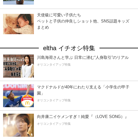
天使級に可愛い子供たち
ペットと子供の仲良しショット他、SNS話題キッズ
まとめ
eltha イチオシ特集
川島海荷さんと学ぶ 日常に潜む“人身取引”のリアル
オリコンタイアップ特集
マクドナルドが40年にわたり支える「小学生の甲子
園」
オリコンタイアップ特集
向井康二イケメンすぎ！純愛『（LOVE SONG）』
オリコンタイアップ特集