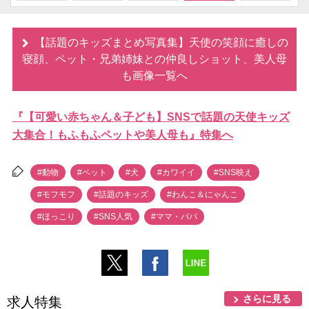
【話題のキッズまとめ写真集】天使の笑顔に癒しの
寝顔、ペット・兄弟姉妹との仲良しショット、美人母
も画像一覧へ
『【可愛い赤ちゃん＆子ども】SNSで話題の天使キッズ
大集合！もふもふペットや美人母も』特集へ
#動物
#ペット
#犬
#カワイイ
#SNS映え
#モフモフ
#話題のキッズ
#わんこ＆にゃんこ
#ほっこり
#SNS人気
#ママ・パパ
さらに見る
求人特集