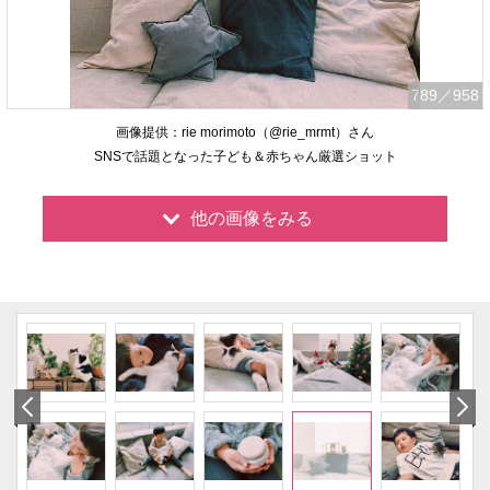
789
／958
画像提供：rie morimoto（@rie_mrmt）さん
SNSで話題となった子ども＆赤ちゃん厳選ショット
他の画像をみる