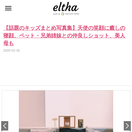
【話題のキッズまとめ写真集】天使の笑顔に癒しの
寝顔、ペット・兄弟姉妹との仲良しショット、美人
母も
2020-01-16