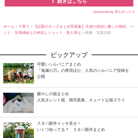
続きはこちら
sponsored by 求人ボックス
ホーム
>
子育て
>
【話題のキッズまとめ写真集】天使の笑顔に癒しの寝顔、ペ
ット・兄弟姉妹との仲良しショット、美人母も
> 画像・写真詳細
ピックアップ
可愛いシルバニアまとめ
『鬼滅の刃』の再現ほか、人気のシルバニア投稿を
公開
癒やしの猫まとめ
人気タレント猫、猫写真集…キュートな猫ズラリ
スタバ新作イッキ見せ！
いくつ知ってる？ スタバ新作まとめ