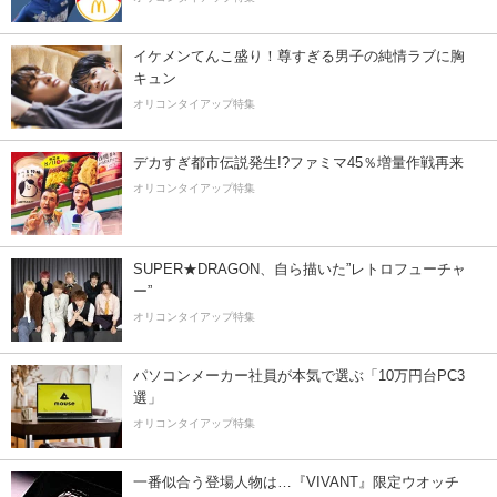
イケメンてんこ盛り！尊すぎる男子の純情ラブに胸
キュン
オリコンタイアップ特集
デカすぎ都市伝説発生!?ファミマ45％増量作戦再来
オリコンタイアップ特集
SUPER★DRAGON、自ら描いた”レトロフューチャ
ー”
オリコンタイアップ特集
パソコンメーカー社員が本気で選ぶ「10万円台PC3
選」
オリコンタイアップ特集
一番似合う登場人物は…『VIVANT』限定ウオッチ