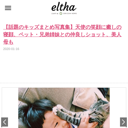
【話題のキッズまとめ写真集】天使の笑顔に癒しの
寝顔、ペット・兄弟姉妹との仲良しショット、美人
母も
2020-01-16