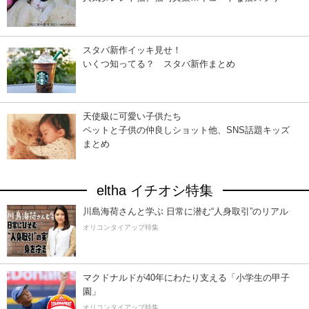
スタバ新作イッキ見せ！
いくつ知ってる？ スタバ新作まとめ
天使級に可愛い子供たち
ペットと子供の仲良しショット他、SNS話題キッズ
まとめ
eltha イチオシ特集
川島海荷さんと学ぶ 日常に潜む“人身取引”のリアル
オリコンタイアップ特集
マクドナルドが40年にわたり支える「小学生の甲子
園」
オリコンタイアップ特集