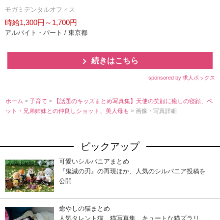
モガミデンタルオフィス
時給1,300円～1,700円
アルバイト・パート / 東京都
続きはこちら
sponsored by 求人ボックス
ホーム
>
子育て
>
【話題のキッズまとめ写真集】天使の笑顔に癒しの寝顔、ペ
ット・兄弟姉妹との仲良しショット、美人母も
> 画像・写真詳細
ピックアップ
可愛いシルバニアまとめ
『鬼滅の刃』の再現ほか、人気のシルバニア投稿を
公開
癒やしの猫まとめ
人気タレント猫、猫写真集…キュートな猫ズラリ