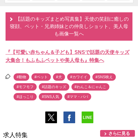
【話題のキッズまとめ写真集】天使の笑顔に癒しの
寝顔、ペット・兄弟姉妹との仲良しショット、美人母
も画像一覧へ
『【可愛い赤ちゃん＆子ども】SNSで話題の天使キッズ
大集合！もふもふペットや美人母も』特集へ
#動物
#ペット
#犬
#カワイイ
#SNS映え
#モフモフ
#話題のキッズ
#わんこ＆にゃんこ
#ほっこり
#SNS人気
#ママ・パパ
さらに見る
求人特集