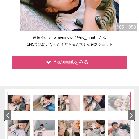
805
／958
画像提供：rie morimoto（@rie_mrmt）さん
SNSで話題となった子ども＆赤ちゃん厳選ショット
他の画像をみる