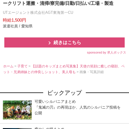
ークリフト運搬・清掃/寮完備/日勤/日払い/工場・製造
UTエージェント株式会社AGT東海第一CU
時給1,500円
派遣社員 / 愛知県
続きはこちら
sponsored by 求人ボックス
ホーム
>
子育て
>
【話題のキッズまとめ写真集】天使の笑顔に癒しの寝顔、ペ
ット・兄弟姉妹との仲良しショット、美人母も
> 画像・写真詳細
ピックアップ
可愛いシルバニアまとめ
『鬼滅の刃』の再現ほか、人気のシルバニア投稿を
公開