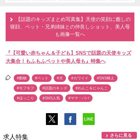
【話題のキッズまとめ写真集】天使の笑顔に癒しの
寝顔、ペット・兄弟姉妹との仲良しショット、美人母
も画像一覧へ
『【可愛い赤ちゃん＆子ども】SNSで話題の天使キッズ
大集合！もふもふペットや美人母も』特集へ
#動物
#ペット
#犬
#カワイイ
#SNS映え
#モフモフ
#話題のキッズ
#わんこ＆にゃんこ
#ほっこり
#SNS人気
#ママ・パパ
さらに見る
求人特集