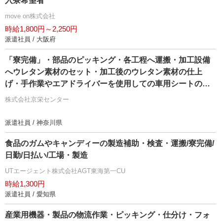
入寮希望者
move on株式会社
時給1,800円～2,250円
派遣社員 / 大阪府
「寮完備」・部品のピッキング・各工程へ運搬・加工設備
へウレタン素材のセット・加工後のウレタン素材の仕上
げ・手作業やエアドライバーを使用しての車用シートの組
付け・製品の検査作業/即入寮/製造・工場
株式会社京栄センター
派遣社員 / 神奈川県
食品のガムやキャンディーの製造補助・検査・運搬/寮完備/
日勤/日払い/工場・製造
UTエージェント株式会社AGT東海第一CU
時給1,300円
派遣社員 / 愛知県
産業用機器・製品の物流作業・ピッキング・仕分け・フォ