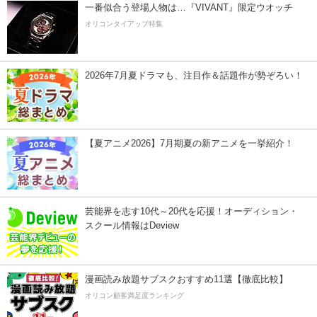
一番似合う登場人物は…『VIVANT』限定ウオッチ
オリコンタイアップ特集
2026年7月夏ドラマも、注目作＆話題作が勢ぞろい！
【夏アニメ2026】7月期夏の新アニメを一挙紹介！
芸能界を志す10代～20代を応援！オーディション・
スクール情報はDeview
漫画読み放題サブスクおすすめ11選【徹底比較】
オリコン顧客満足度ランキング