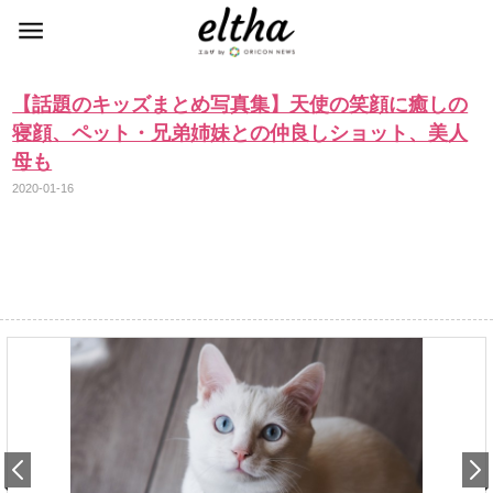
【話題のキッズまとめ写真集】天使の笑顔に癒しの
寝顔、ペット・兄弟姉妹との仲良しショット、美人
母も
2020-01-16