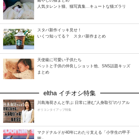
癒やしの猫まとめ
人気タレント猫、猫写真集…キュートな猫ズラリ
スタバ新作イッキ見せ！
いくつ知ってる？ スタバ新作まとめ
天使級に可愛い子供たち
ペットと子供の仲良しショット他、SNS話題キッズ
まとめ
eltha イチオシ特集
川島海荷さんと学ぶ 日常に潜む“人身取引”のリアル
オリコンタイアップ特集
マクドナルドが40年にわたり支える「小学生の甲子
園」