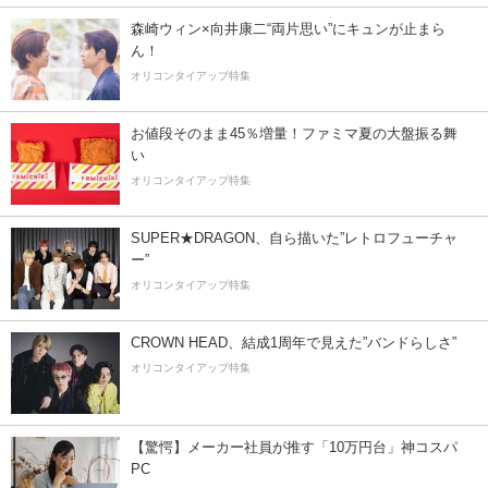
森崎ウィン×向井康二“両片思い”にキュンが止まら
ん！
オリコンタイアップ特集
お値段そのまま45％増量！ファミマ夏の大盤振る舞
い
オリコンタイアップ特集
SUPER★DRAGON、自ら描いた”レトロフューチャ
ー”
オリコンタイアップ特集
CROWN HEAD、結成1周年で見えた”バンドらしさ”
オリコンタイアップ特集
【驚愕】メーカー社員が推す「10万円台」神コスパ
PC