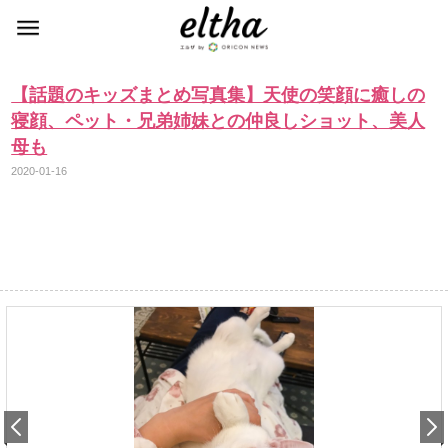
【話題のキッズまとめ写真集】天使の笑顔に癒しの
寝顔、ペット・兄弟姉妹との仲良しショット、美人
母も
2020-01-16