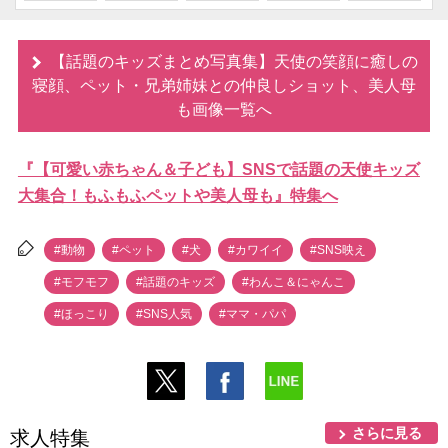
【話題のキッズまとめ写真集】天使の笑顔に癒しの
寝顔、ペット・兄弟姉妹との仲良しショット、美人母
も画像一覧へ
『【可愛い赤ちゃん＆子ども】SNSで話題の天使キッズ
大集合！もふもふペットや美人母も』特集へ
#動物
#ペット
#犬
#カワイイ
#SNS映え
#モフモフ
#話題のキッズ
#わんこ＆にゃんこ
#ほっこり
#SNS人気
#ママ・パパ
さらに見る
求人特集