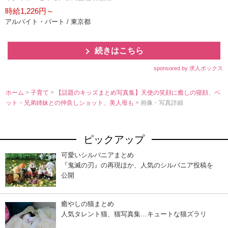
時給1,226円～
アルバイト・パート / 東京都
続きはこちら
sponsored by 求人ボックス
ホーム
>
子育て
>
【話題のキッズまとめ写真集】天使の笑顔に癒しの寝顔、ペ
ット・兄弟姉妹との仲良しショット、美人母も
> 画像・写真詳細
ピックアップ
可愛いシルバニアまとめ
『鬼滅の刃』の再現ほか、人気のシルバニア投稿を
公開
癒やしの猫まとめ
人気タレント猫、猫写真集…キュートな猫ズラリ