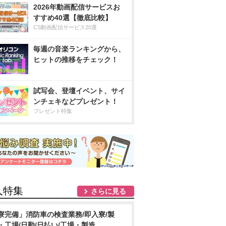
2026年動画配信サービスお
すすめ40選【徹底比較】
CS動画配信サービス20選
毎週の音楽ランキングから、
ヒットの推移をチェック！
試写会、登壇イベント、サイ
ンチェキなどプレゼント！
プレゼント特集
人特集
さらに見る
寮完備」消防車の検査業務/即入寮/製
・工場/日勤/日払い/工場・製造