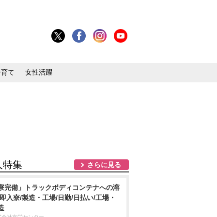
子育て
女性活躍
人特集
さらに見る
寮完備」トラックボディコンテナへの溶
/即入寮/製造・工場/日勤/日払い/工場・
造