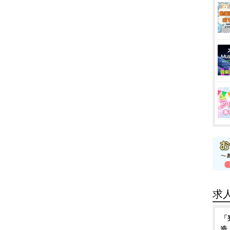
求
「
造