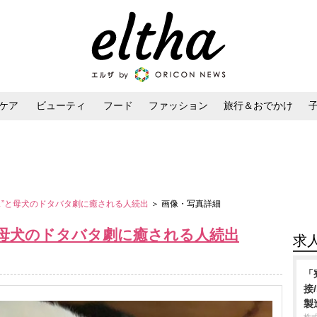
ケア
ビューティ
フード
ファッション
旅行＆おでかけ
ンケア
ダイエット・ボディケア
ヘアスタイル・ヘアアレンジ
ス”と母犬のドタバタ劇に癒される人続出
＞ 画像・写真詳細
と母犬のドタバタ劇に癒される人続出
求
「
接
製