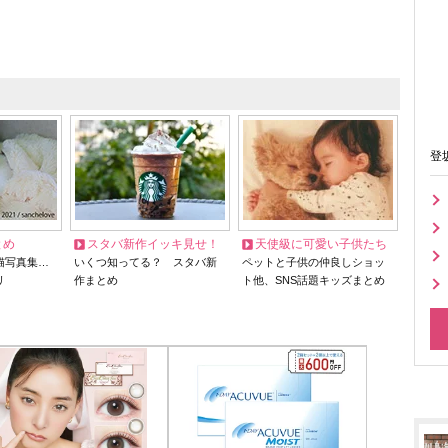
登
とめ
スタバ新作イッキ見せ！
天使級に可愛い子供たち
猫写真集…
いくつ知ってる？ スタバ新
ペットと子供の仲良しショッ
リ
作まとめ
ト他、SNS話題キッズまとめ