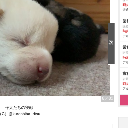
株
時給
派遣
歯
医
時給
アル
歯
医
時給
アル
歯
崎
時給
アル
8
／39
仔犬たちの寝顔
C）@kuroshiba_ritsu