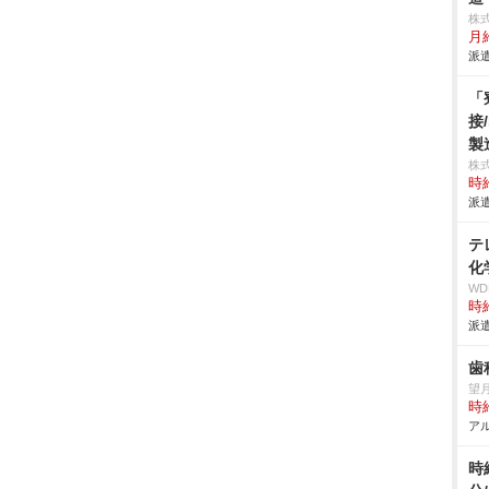
株
月給
派遣
「
接
製
株
時給
派遣
テ
化
W
時給
派遣
歯
望
時給
アル
時