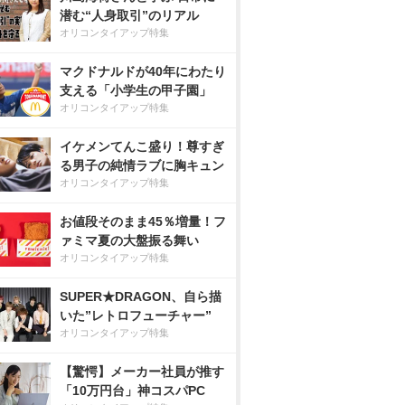
潜む“人身取引”のリアル
オリコンタイアップ特集
マクドナルドが40年にわたり
支える「小学生の甲子園」
オリコンタイアップ特集
イケメンてんこ盛り！尊すぎ
る男子の純情ラブに胸キュン
オリコンタイアップ特集
お値段そのまま45％増量！フ
ァミマ夏の大盤振る舞い
オリコンタイアップ特集
SUPER★DRAGON、自ら描
いた”レトロフューチャー”
オリコンタイアップ特集
【驚愕】メーカー社員が推す
「10万円台」神コスパPC