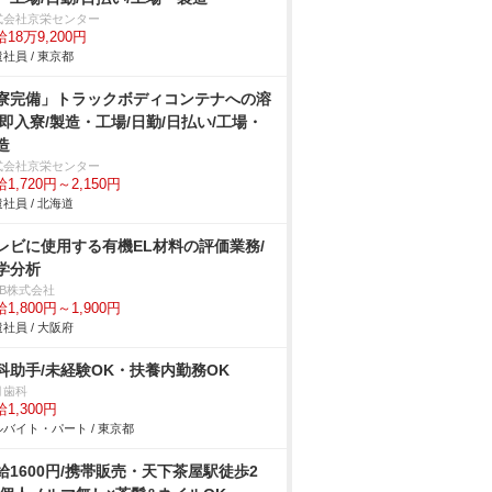
式会社京栄センター
18万9,200円
社員 / 東京都
寮完備」トラックボディコンテナへの溶
/即入寮/製造・工場/日勤/日払い/工場・
造
式会社京栄センター
1,720円～2,150円
社員 / 北海道
レビに使用する有機EL材料の評価業務/
学分析
DB株式会社
1,800円～1,900円
社員 / 大阪府
科助手/未経験OK・扶養内勤務OK
月歯科
1,300円
バイト・パート / 東京都
給1600円/携帯販売・天下茶屋駅徒歩2