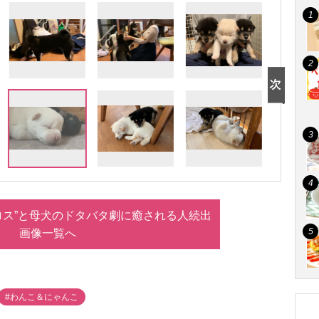
ロス”と母犬のドタバタ劇に癒される人続出
画像一覧へ
#わんこ＆にゃんこ