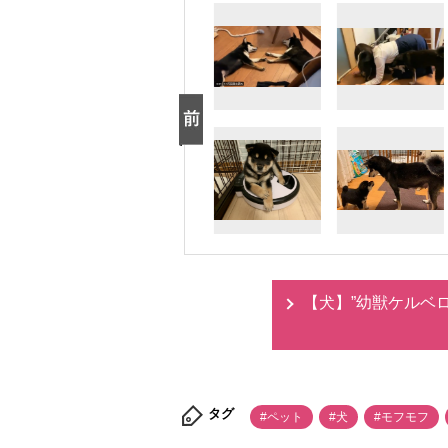
【犬】”幼獣ケルベ
タグ
#ペット
#犬
#モフモフ