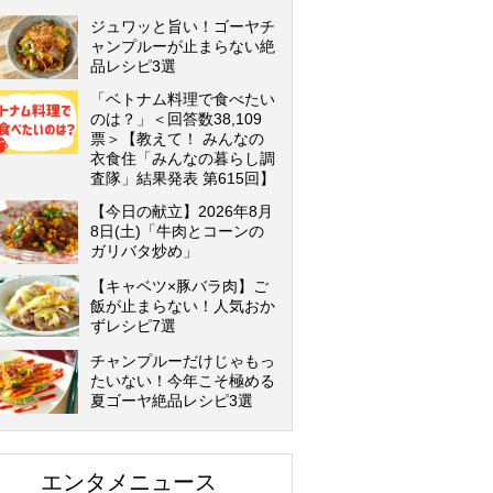
ジュワッと旨い！ゴーヤチ
ャンプルーが止まらない絶
品レシピ3選
「ベトナム料理で食べたい
のは？」＜回答数38,109
票＞【教えて！ みんなの
衣食住「みんなの暮らし調
査隊」結果発表 第615回】
【今日の献立】2026年8月
8日(土)「牛肉とコーンの
ガリバタ炒め」
【キャベツ×豚バラ肉】ご
飯が止まらない！人気おか
ずレシピ7選
チャンプルーだけじゃもっ
たいない！今年こそ極める
夏ゴーヤ絶品レシピ3選
エンタメニュース