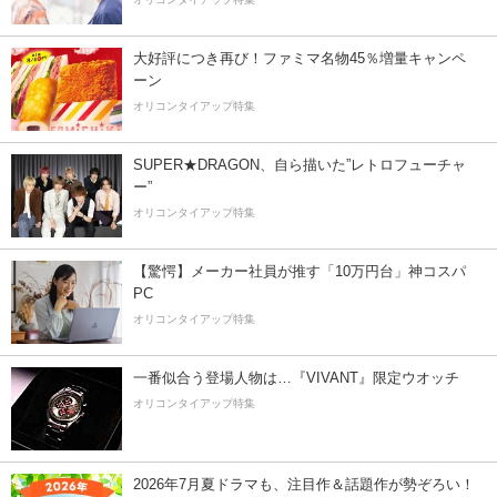
大好評につき再び！ファミマ名物45％増量キャンペ
ーン
オリコンタイアップ特集
SUPER★DRAGON、自ら描いた”レトロフューチャ
ー”
オリコンタイアップ特集
【驚愕】メーカー社員が推す「10万円台」神コスパ
PC
オリコンタイアップ特集
一番似合う登場人物は…『VIVANT』限定ウオッチ
オリコンタイアップ特集
2026年7月夏ドラマも、注目作＆話題作が勢ぞろい！