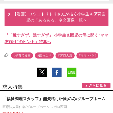
【漫画】ユウコトリトリさんが描く小学生＆保育園
児の「あるある」ネタ画像一覧へ
『「近すぎず、遠すぎず」 小学生＆園児の母に聞く“ママ
友作り”のヒント』特集へ
#子育て漫画
#ほっこり
#SNS人気
#ママ・パパ
さらに見る
求人特集
「福祉調理スタッフ」無資格可/日勤のみ/グループホーム
医療法人重仁会/グループホーム レガロ西岡