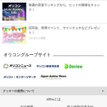
毎週の音楽ランキングから、ヒットの推移をチェッ
ク！
試写会、登壇イベント、サインチェキなどプレゼン
ト！
プレゼント特集
オリコングループサイト
クッキーの使用について
このサイトでは Cookie を使用して、ユーザーに合わせたコンテンツや広告の
elthaとは
表示、ソーシャル メディア機能の提供、広告の表示回数やクリック数の測定を