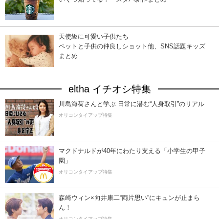
天使級に可愛い子供たち
ペットと子供の仲良しショット他、SNS話題キッズ
まとめ
eltha イチオシ特集
川島海荷さんと学ぶ 日常に潜む“人身取引”のリアル
オリコンタイアップ特集
マクドナルドが40年にわたり支える「小学生の甲子
園」
オリコンタイアップ特集
森崎ウィン×向井康二“両片思い”にキュンが止まら
ん！
オリコンタイアップ特集