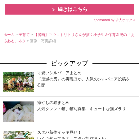
続きはこちら
sponsored by 求人ボックス
ホーム
>
子育て
>
【漫画】ユウコトリトリさんが描く小学生＆保育園児の「あ
るある」ネタ
> 画像・写真詳細
ピックアップ
可愛いシルバニアまとめ
『鬼滅の刃』の再現ほか、人気のシルバニア投稿を
公開
癒やしの猫まとめ
人気タレント猫、猫写真集…キュートな猫ズラリ
スタバ新作イッキ見せ！
いくつ知ってる？ スタバ新作まとめ