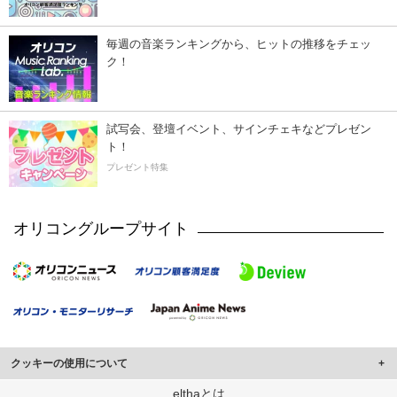
毎週の音楽ランキングから、ヒットの推移をチェッ
ク！
試写会、登壇イベント、サインチェキなどプレゼン
ト！
プレゼント特集
オリコングループサイト
クッキーの使用について
このサイトでは Cookie を使用して、ユーザーに合わせたコンテンツや広告の
elthaとは