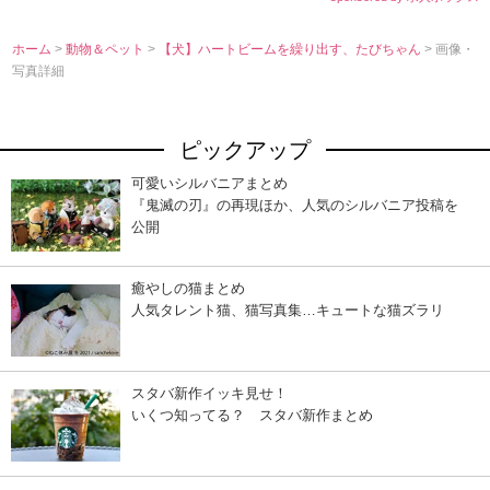
ホーム
>
動物＆ペット
>
【犬】ハートビームを繰り出す、たびちゃん
> 画像・
写真詳細
ピックアップ
可愛いシルバニアまとめ
『鬼滅の刃』の再現ほか、人気のシルバニア投稿を
公開
癒やしの猫まとめ
人気タレント猫、猫写真集…キュートな猫ズラリ
スタバ新作イッキ見せ！
いくつ知ってる？ スタバ新作まとめ