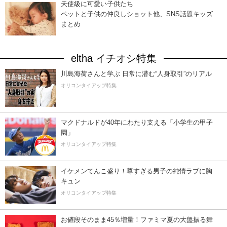
天使級に可愛い子供たち
ペットと子供の仲良しショット他、SNS話題キッズ
まとめ
eltha イチオシ特集
川島海荷さんと学ぶ 日常に潜む“人身取引”のリアル
オリコンタイアップ特集
マクドナルドが40年にわたり支える「小学生の甲子
園」
オリコンタイアップ特集
イケメンてんこ盛り！尊すぎる男子の純情ラブに胸
キュン
オリコンタイアップ特集
お値段そのまま45％増量！ファミマ夏の大盤振る舞