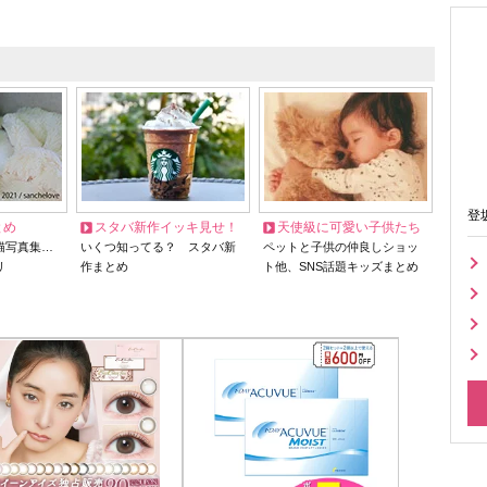
登
とめ
スタバ新作イッキ見せ！
天使級に可愛い子供たち
猫写真集…
いくつ知ってる？ スタバ新
ペットと子供の仲良しショッ
リ
作まとめ
ト他、SNS話題キッズまとめ