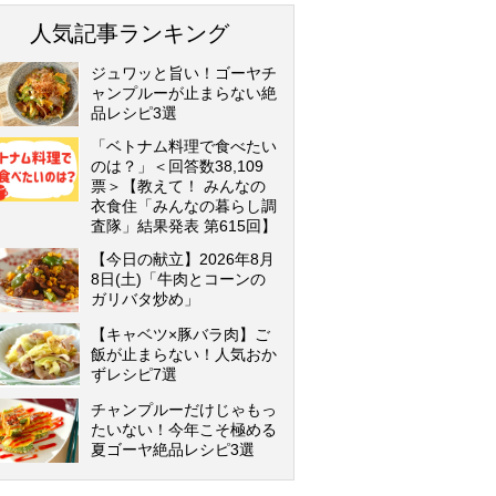
人気記事ランキング
ジュワッと旨い！ゴーヤチ
ャンプルーが止まらない絶
品レシピ3選
「ベトナム料理で食べたい
のは？」＜回答数38,109
票＞【教えて！ みんなの
衣食住「みんなの暮らし調
査隊」結果発表 第615回】
【今日の献立】2026年8月
8日(土)「牛肉とコーンの
ガリバタ炒め」
【キャベツ×豚バラ肉】ご
飯が止まらない！人気おか
ずレシピ7選
チャンプルーだけじゃもっ
たいない！今年こそ極める
夏ゴーヤ絶品レシピ3選