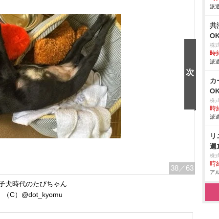
派遣
共
O
株
時給
派遣
カ
O
株
時給
派遣
リ
週
株
時給
38
／63
アル
子犬時代のたびちゃん
（C）@dot_kyomu