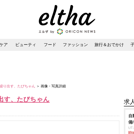
ケア
ビューティ
フード
ファッション
旅行＆おでかけ
ンケア
ダイエット・ボディケア
ヘアスタイル・ヘアアレンジ
繰り出す、たびちゃん
＞ 画像・写真詳細
出す、たびちゃん
求
自
備
U
時給