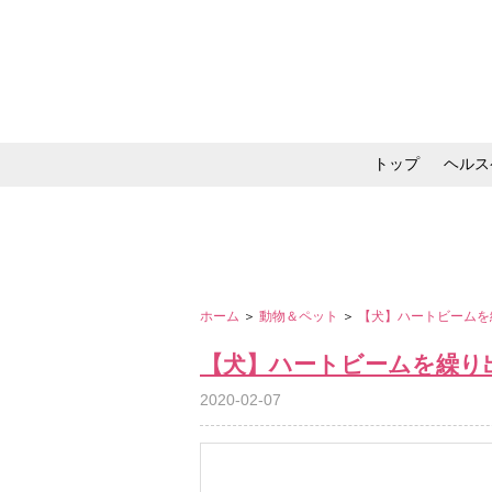
トップ
ヘルス
メイク・コスメ・スキ
ホーム
＞
動物＆ペット
＞
【犬】ハートビームを
【犬】ハートビームを繰り
2020-02-07