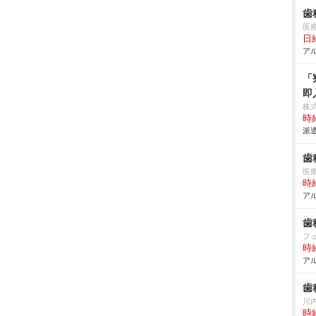
歯
医
日給
アル
「
即
株
時給
派遣
歯
医
時給
アル
歯
フ
時給
アル
歯
川
時給