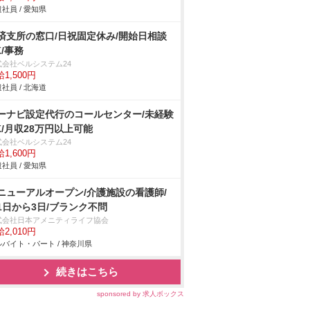
社員 / 愛知県
済支所の窓口/日祝固定休み/開始日相談
K/事務
式会社ベルシステム24
1,500円
社員 / 北海道
ーナビ設定代行のコールセンター/未経験
K/月収28万円以上可能
式会社ベルシステム24
1,600円
社員 / 愛知県
ニューアルオープン/介護施設の看護師/
1日から3日/ブランク不問
式会社日本アメニティライフ協会
2,010円
バイト・パート / 神奈川県
続きはこちら
sponsored by 求人ボックス