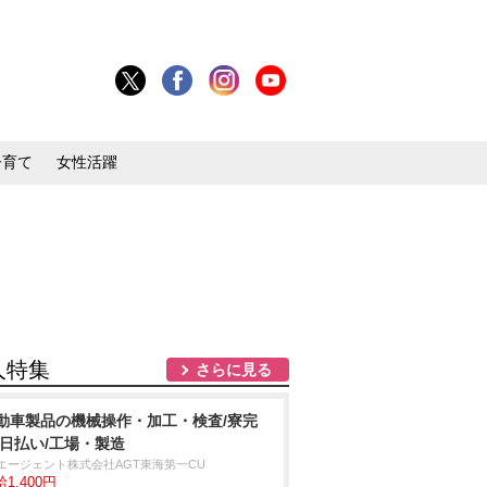
子育て
女性活躍
人特集
さらに見る
動車製品の機械操作・加工・検査/寮完
/日払い/工場・製造
Tエージェント株式会社AGT東海第一CU
1,400円