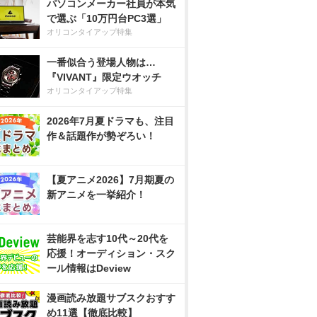
パソコンメーカー社員が本気
で選ぶ「10万円台PC3選」
オリコンタイアップ特集
一番似合う登場人物は…
『VIVANT』限定ウオッチ
オリコンタイアップ特集
2026年7月夏ドラマも、注目
作＆話題作が勢ぞろい！
【夏アニメ2026】7月期夏の
新アニメを一挙紹介！
芸能界を志す10代～20代を
応援！オーディション・スク
ール情報はDeview
漫画読み放題サブスクおすす
め11選【徹底比較】