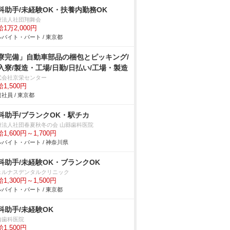
科助手/未経験OK・扶養内勤務OK
療法人社団翔舞会
1万2,000円
バイト・パート / 東京都
寮完備」自動車部品の梱包とピッキング/
入寮/製造・工場/日勤/日払い/工場・製造
式会社京栄センター
1,500円
社員 / 東京都
科助手/ブランクOK・駅チカ
療法人社団春夏秋冬の会 山縣歯科医院
1,600円～1,700円
バイト・パート / 神奈川県
科助手/未経験OK・ブランクOK
ェルナスデンタルクリニック
1,300円～1,500円
バイト・パート / 東京都
科助手/未経験OK
内歯科医院
1,500円