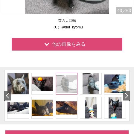
43
／63
首の大回転
（C）@dot_kyomu
他の画像をみる