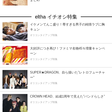
eltha イチオシ特集
イケメンてんこ盛り！尊すぎる男子の純情ラブに胸
キュン
オリコンタイアップ特集
大好評につき再び！ファミマ名物45％増量キャンペ
ーン
オリコンタイアップ特集
SUPER★DRAGON、自ら描いた”レトロフューチャ
ー”
オリコンタイアップ特集
CROWN HEAD、結成1周年で見えた”バンドらしさ”
オリコンタイアップ特集