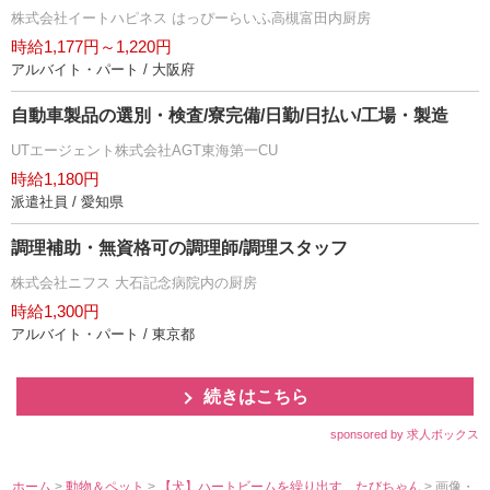
株式会社イートハピネス はっぴーらいふ高槻富田内厨房
時給1,177円～1,220円
アルバイト・パート / 大阪府
自動車製品の選別・検査/寮完備/日勤/日払い/工場・製造
UTエージェント株式会社AGT東海第一CU
時給1,180円
派遣社員 / 愛知県
調理補助・無資格可の調理師/調理スタッフ
株式会社ニフス 大石記念病院内の厨房
時給1,300円
アルバイト・パート / 東京都
続きはこちら
sponsored by 求人ボックス
ホーム
>
動物＆ペット
>
【犬】ハートビームを繰り出す、たびちゃん
> 画像・