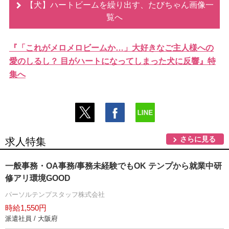
【犬】ハートビームを繰り出す、たびちゃん画像一
覧へ
『「これがメロメロビームか…」大好きなご主人様への
愛のしるし？ 目がハートになってしまった犬に反響』特
集へ
さらに見る
求人特集
一般事務・OA事務/事務未経験でもOK テンプから就業中研
修アリ環境GOOD
パーソルテンプスタッフ株式会社
時給1,550円
派遣社員 / 大阪府