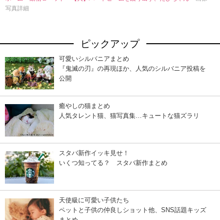
写真詳細
ピックアップ
可愛いシルバニアまとめ
『鬼滅の刃』の再現ほか、人気のシルバニア投稿を
公開
癒やしの猫まとめ
人気タレント猫、猫写真集…キュートな猫ズラリ
スタバ新作イッキ見せ！
いくつ知ってる？ スタバ新作まとめ
天使級に可愛い子供たち
ペットと子供の仲良しショット他、SNS話題キッズ
まとめ