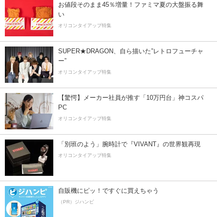
お値段そのまま45％増量！ファミマ夏の大盤振る舞
い
オリコンタイアップ特集
SUPER★DRAGON、自ら描いた”レトロフューチャ
ー”
オリコンタイアップ特集
【驚愕】メーカー社員が推す「10万円台」神コスパ
PC
オリコンタイアップ特集
「別班のよう」腕時計で『VIVANT』の世界観再現
オリコンタイアップ特集
自販機にピッ！ですぐに買えちゃう
（PR）ジハンピ