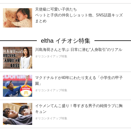
天使級に可愛い子供たち
ペットと子供の仲良しショット他、SNS話題キッズ
まとめ
eltha イチオシ特集
川島海荷さんと学ぶ 日常に潜む“人身取引”のリアル
オリコンタイアップ特集
マクドナルドが40年にわたり支える「小学生の甲子
園」
オリコンタイアップ特集
イケメンてんこ盛り！尊すぎる男子の純情ラブに胸
キュン
オリコンタイアップ特集