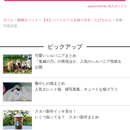
sponsored by 求人ボックス
ホーム
>
動物＆ペット
>
【犬】ハートビームを繰り出す、たびちゃん
> 画像・
写真詳細
ピックアップ
可愛いシルバニアまとめ
『鬼滅の刃』の再現ほか、人気のシルバニア投稿を
公開
癒やしの猫まとめ
人気タレント猫、猫写真集…キュートな猫ズラリ
スタバ新作イッキ見せ！
いくつ知ってる？ スタバ新作まとめ