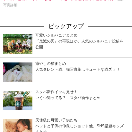
写真詳細
ピックアップ
可愛いシルバニアまとめ
『鬼滅の刃』の再現ほか、人気のシルバニア投稿を
公開
癒やしの猫まとめ
人気タレント猫、猫写真集…キュートな猫ズラリ
スタバ新作イッキ見せ！
いくつ知ってる？ スタバ新作まとめ
天使級に可愛い子供たち
ペットと子供の仲良しショット他、SNS話題キッズ
まとめ