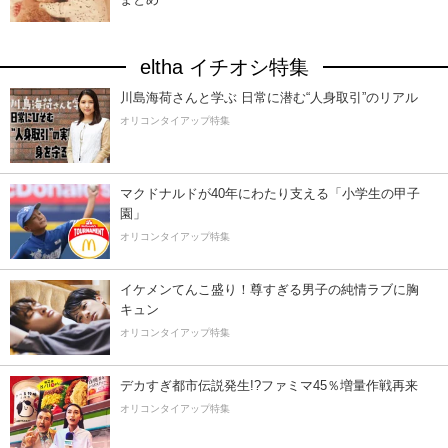
eltha イチオシ特集
川島海荷さんと学ぶ 日常に潜む“人身取引”のリアル
オリコンタイアップ特集
マクドナルドが40年にわたり支える「小学生の甲子
園」
オリコンタイアップ特集
イケメンてんこ盛り！尊すぎる男子の純情ラブに胸
キュン
オリコンタイアップ特集
デカすぎ都市伝説発生!?ファミマ45％増量作戦再来
オリコンタイアップ特集