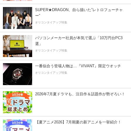
SUPER★DRAGON、自ら描いた”レトロフューチャ
ー”
オリコンタイアップ特集
パソコンメーカー社員が本気で選ぶ「10万円台PC3
選」
オリコンタイアップ特集
一番似合う登場人物は…『VIVANT』限定ウオッチ
オリコンタイアップ特集
2026年7月夏ドラマも、注目作＆話題作が勢ぞろい！
【夏アニメ2026】7月期夏の新アニメを一挙紹介！