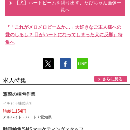
【犬】ハートビームを繰り出す、たびちゃん画像一
覧へ
『「これがメロメロビームか…」大好きなご主人様への
愛のしるし？ 目がハートになってしまった犬に反響』特
集へ
さらに見る
求人特集
惣菜の梱包作業
イチビキ株式会社
時給1,154円
アルバイト・パート / 愛知県
動画編集/SNSマーケティングスタッフ