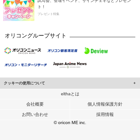
試写会、登壇イベント、サインチェキなどプレゼン
ト！
プレゼント特集
オリコングループサイト
クッキーの使用について
このサイトでは Cookie を使用して、ユーザーに合わせたコンテンツや広告の
elthaとは
表示、ソーシャル メディア機能の提供、広告の表示回数やクリック数の測定を
会社概要
個人情報保護方針
行っています。
また、ユーザーによるサイトの利用状況についても情報を収集し、ソーシャル
お問い合わせ
採用情報
メディアや広告配信、データ解析の各パートナーに提供しています。
各パートナーは、この情報とユーザーが各パートナーに提供した他の情報や、
© oricon ME inc.
ユーザーが各パートナーのサービスを使用したときに収集した他の情報を組み
合わせて使用することがあります。