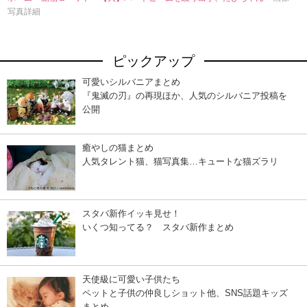
写真詳細
ピックアップ
可愛いシルバニアまとめ
『鬼滅の刃』の再現ほか、人気のシルバニア投稿を
公開
癒やしの猫まとめ
人気タレント猫、猫写真集…キュートな猫ズラリ
スタバ新作イッキ見せ！
いくつ知ってる？ スタバ新作まとめ
天使級に可愛い子供たち
ペットと子供の仲良しショット他、SNS話題キッズ
まとめ