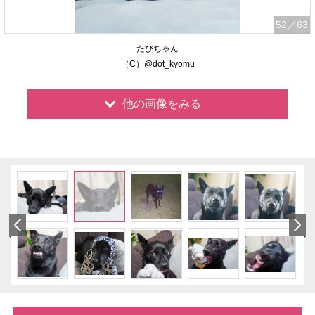
52
／63
たびちゃん
（C）@dot_kyomu
他の画像をみる