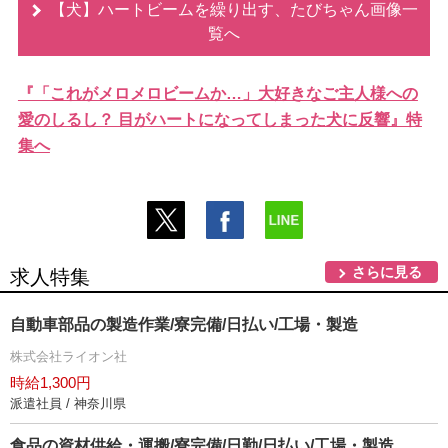
【犬】ハートビームを繰り出す、たびちゃん画像一
覧へ
『「これがメロメロビームか…」大好きなご主人様への
愛のしるし？ 目がハートになってしまった犬に反響』特
集へ
さらに見る
求人特集
自動車部品の製造作業/寮完備/日払い/工場・製造
株式会社ライオン社
時給1,300円
派遣社員 / 神奈川県
食品の資材供給・運搬/寮完備/日勤/日払い/工場・製造