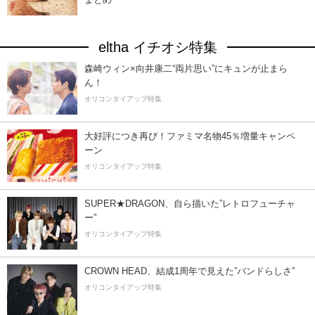
eltha イチオシ特集
森崎ウィン×向井康二“両片思い”にキュンが止まら
ん！
オリコンタイアップ特集
大好評につき再び！ファミマ名物45％増量キャンペ
ーン
オリコンタイアップ特集
SUPER★DRAGON、自ら描いた”レトロフューチャ
ー”
オリコンタイアップ特集
CROWN HEAD、結成1周年で見えた”バンドらしさ”
オリコンタイアップ特集