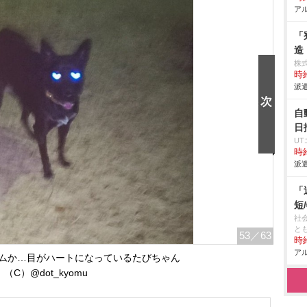
アル
「
造
株
時給
派遣
自
日
U
時給
派遣
「
短
社
と
53
／63
時給
アル
ムか…目がハートになっているたびちゃん
（C）@dot_kyomu