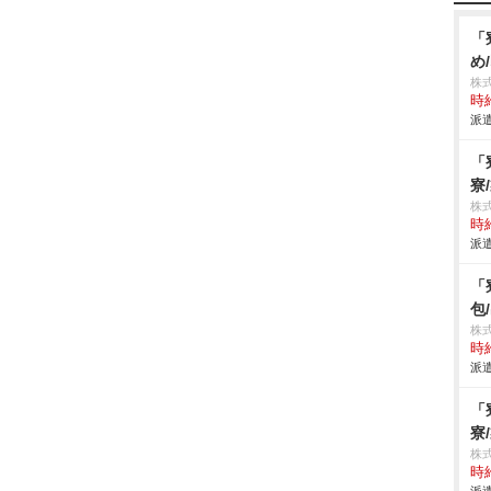
「
め
株
時給
派遣
「
寮
株
時給
派遣
「
包
株
時給
派遣
「
寮
株
時給