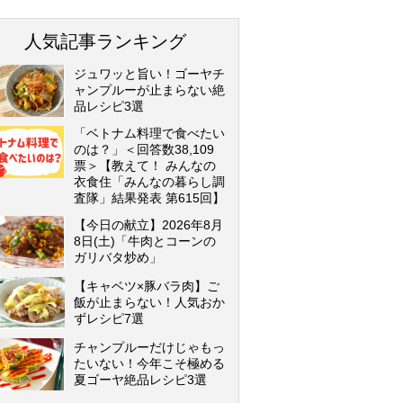
人気記事ランキング
ジュワッと旨い！ゴーヤチ
ャンプルーが止まらない絶
品レシピ3選
「ベトナム料理で食べたい
のは？」＜回答数38,109
票＞【教えて！ みんなの
衣食住「みんなの暮らし調
査隊」結果発表 第615回】
【今日の献立】2026年8月
8日(土)「牛肉とコーンの
ガリバタ炒め」
【キャベツ×豚バラ肉】ご
飯が止まらない！人気おか
ずレシピ7選
チャンプルーだけじゃもっ
たいない！今年こそ極める
夏ゴーヤ絶品レシピ3選