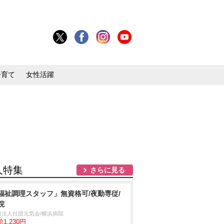
子育て
女性活躍
人特集
さらに見る
福祉調理スタッフ」無資格可/夜勤専従/
院
療法人社団元気会/横浜病院
1,230円