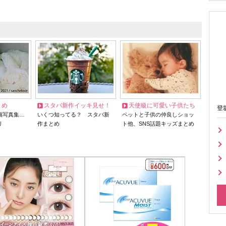
とめ
スタバ新作イッキ見せ！
天使級に可愛い子供たち
登
猫写真集…
いくつ知ってる？ スタバ新
ペットと子供の仲良しショッ
リ
作まとめ
ト他、SNS話題キッズまとめ