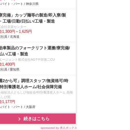
バイト・パート / 神奈川県
寮完備」カップ麺等の製造/即入寮/製
・工場/日勤/日払い/工場・製造
式会社京栄センター
1,300円～1,625円
社員 / 北海道
動車製品のフォークリフト運搬/寮完備/
払い/工場・製造
Tエージェント株式会社AGT中部第二CU
1,400円
社員 / 愛知県
週2から可」調理スタッフ/無資格可/時
/特別養護老人ホーム/社会保障完備
会福祉法人ともしび福祉会/特別養護老人ホーム 高槻
もしび苑
1,177円
バイト・パート / 大阪府
続きはこちら
sponsored by 求人ボックス