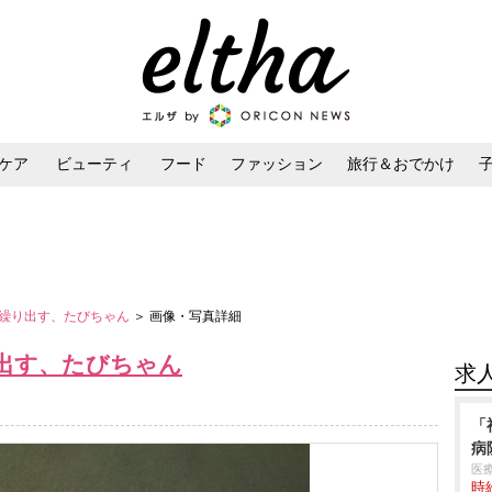
ケア
ビューティ
フード
ファッション
旅行＆おでかけ
ンケア
ダイエット・ボディケア
ヘアスタイル・ヘアアレンジ
繰り出す、たびちゃん
＞ 画像・写真詳細
出す、たびちゃん
求
「
病
医
時給