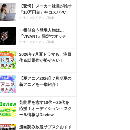
【驚愕】メーカー社員が推す
「10万円台」神コスパPC
オリコンタイアップ特集
一番似合う登場人物は…
『VIVANT』限定ウオッチ
オリコンタイアップ特集
2026年7月夏ドラマも、注目
作＆話題作が勢ぞろい！
【夏アニメ2026】7月期夏の
新アニメを一挙紹介！
芸能界を志す10代～20代を
応援！オーディション・スク
ール情報はDeview
漫画読み放題サブスクおすす