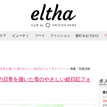
ケア
ビューティ
フード
ファッション
旅行＆おでかけ
ンケア
ダイエット・ボディケア
ヘアスタイル・ヘアアレンジ
の日常を描いた母のやさしい絵日記フォトギャラリー
＞ 画像・写真詳細
弟の日常を描いた母のやさしい絵日記フォ
求
事
株式
月給
正社