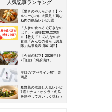
人気記事ランキング
【驚きのやわらかさ！】ヘ
ルシーなのに大満足！鶏む
ね肉の絶品レシピ8選
「人参の食べ方で好きなの
は？」＜回答数38,220票
＞【教えて！ みんなの衣
食住「みんなの暮らし調査
隊」結果発表 第613回】
【今日の献立】2026年8月
7日(金)「鯛茶漬け」
注目の“アゼライン酸”、新
商品
夏野菜の煮浸し人気レシピ
7選！ナス・オクラ・冬瓜
を冷やしておいしく味わう