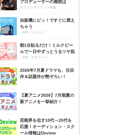
プロデューサーの感想は
オリコンタイアップ特集
自販機にピッ！ですぐに買え
ちゃう
（PR）ジハンピ
朝1分貼るだけ！ミルクピー
ルで一日中ずっとうるツヤ肌
（PR）サボリーノ
2026年7月夏ドラマも、注目
作＆話題作が勢ぞろい！
【夏アニメ2026】7月期夏の
新アニメを一挙紹介！
芸能界を志す10代～20代を
応援！オーディション・スク
ール情報はDeview