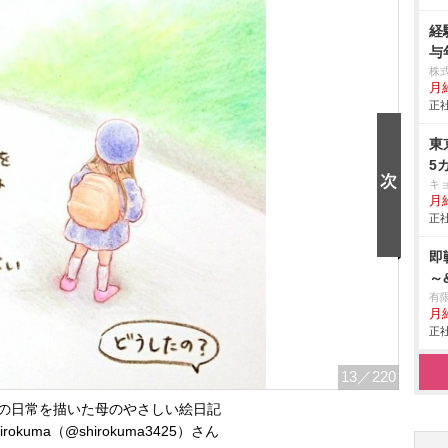
経
与
株
月給
正社
東
5
キ
月
正社
即
～
有限
月
正社
13
／220
の日常を描いた母のやさしい絵日記
okuma（@shirokuma3425）さん