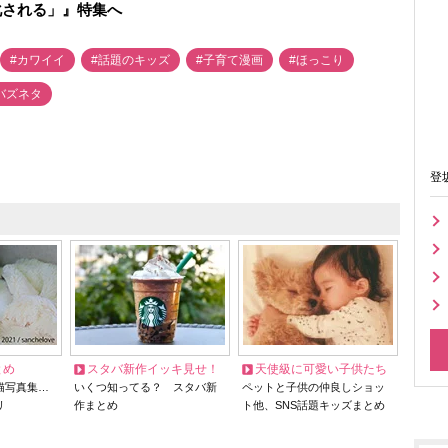
化される」』特集へ
#カワイイ
#話題のキッズ
#子育て漫画
#ほっこり
バズネタ
登
とめ
スタバ新作イッキ見せ！
天使級に可愛い子供たち
猫写真集…
いくつ知ってる？ スタバ新
ペットと子供の仲良しショッ
リ
作まとめ
ト他、SNS話題キッズまとめ