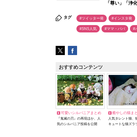
「尊い」「浄
タグ
#ツイッター発
#インスタ発
#SNS人気
#ママ・パパ
#
おすすめコンテンツ
可愛いシルバニアまとめ
癒やしの猫ま
『鬼滅の刃』の再現ほか、人
人気タレント猫、
気のシルバニア投稿を公開
キュートな猫ズラ