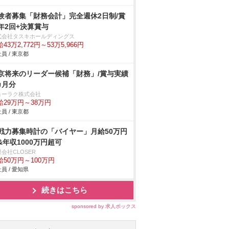
験者募集「財務会計」完全週休2日制/賞
年2回+決算賞与
式会社タスキホールディングス
43万2,772円～53万5,966円
員 / 東京都
京将来のリーダー候補「財務」/賞与実績
カ月分
ョーラク株式会社
給29万円～38万円
員 / 東京都
戦力募集時計の「バイヤー」月給50万円
&年収1000万円超可
会社CLOSER
給50万円～100万円
員 / 愛知県
続きはこちら
sponsored by 求人ボックス