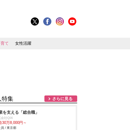
子育て
女性活躍
人特集
さらに見る
業を支える「総合職」
会社QIX
30万8,000円～
員 / 東京都