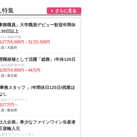
人特集
さらに見る
事務職員」大学職員デビュー歓迎年間休
130日以上
校法人物療学園
27万8,000円～31万5,500円
員 / 大阪府
理職候補として活躍「総務」/年休126日
式会社桐井製作所
29万4,000円～44万円
員 / 東京都
 事務スタッフ 」/年間休日125日/残業ほ
なし
式会社アイチテクノ
給27万円～
員 / 愛知県
仕入企画」希少なファインワイン生産者
正規輸入元
式会社ヴァンパッシオン