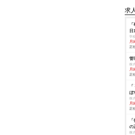
求
「
日
学
月給
正社
管
株
月給
正社
「
ぼ
株
月
正社
「
の
株