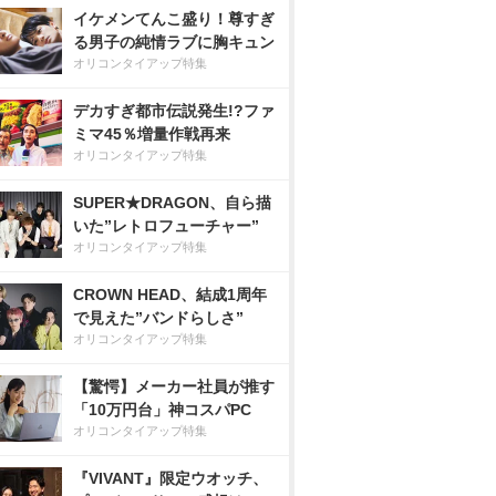
イケメンてんこ盛り！尊すぎ
る男子の純情ラブに胸キュン
オリコンタイアップ特集
デカすぎ都市伝説発生!?ファ
ミマ45％増量作戦再来
オリコンタイアップ特集
SUPER★DRAGON、自ら描
いた”レトロフューチャー”
オリコンタイアップ特集
CROWN HEAD、結成1周年
で見えた”バンドらしさ”
オリコンタイアップ特集
【驚愕】メーカー社員が推す
「10万円台」神コスパPC
オリコンタイアップ特集
『VIVANT』限定ウオッチ、