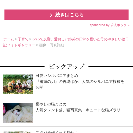
続きはこちら
sponsored by 求人ボックス
ホーム
>
子育て
>
SNSで反響、愛おしい姉弟の日常を描いた母のやさしい絵日
記フォトギャラリー
> 画像・写真詳細
ピックアップ
可愛いシルバニアまとめ
『鬼滅の刃』の再現ほか、人気のシルバニア投稿を
公開
癒やしの猫まとめ
人気タレント猫、猫写真集…キュートな猫ズラリ
スタバ新作イッキ見せ！