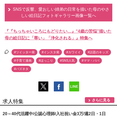
SNSで反響、愛おしい姉弟の日常を描いた母のやさ
しい絵日記フォトギャラリー画像一覧へ
『『ちっちゃいころにもどりたい…』“4歳の苦悩”描いた
母の絵日記に「尊い」「浄化される」』特集へ
#ツイッター発
#インスタ発
#カワイイ
#話題のキッズ
#子育て漫画
#ほっこり
#SNS人気
#ママ・パパ
#バズネタ
さらに見る
求人特集
20～40代活躍中/公認心理師/入社祝い金3万/週2日・1日