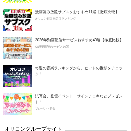
漫画読み放題サブスクおすすめ11選【徹底比較】
オリコン顧客満足度ランキング
2026年動画配信サービスおすすめ40選【徹底比較】
CS動画配信サービス20選
毎週の音楽ランキングから、ヒットの推移をチェッ
ク！
試写会、登壇イベント、サインチェキなどプレゼン
ト！
プレゼント特集
オリコングループサイト