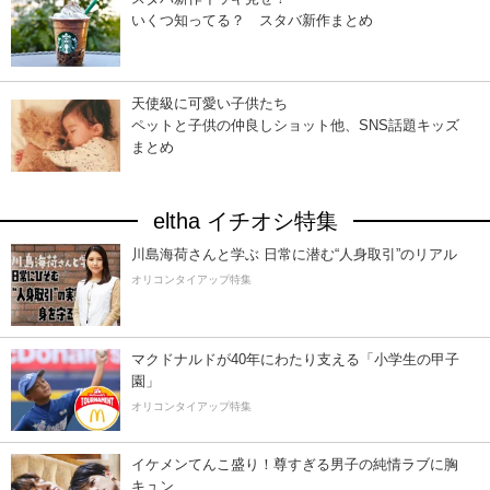
いくつ知ってる？ スタバ新作まとめ
天使級に可愛い子供たち
ペットと子供の仲良しショット他、SNS話題キッズ
まとめ
eltha イチオシ特集
川島海荷さんと学ぶ 日常に潜む“人身取引”のリアル
オリコンタイアップ特集
マクドナルドが40年にわたり支える「小学生の甲子
園」
オリコンタイアップ特集
イケメンてんこ盛り！尊すぎる男子の純情ラブに胸
キュン