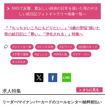
SNSで反響、愛おしい姉弟の日常を描いた母のやさ
しい絵日記フォトギャラリー画像一覧へ
『『ちっちゃいころにもどりたい…』“4歳の苦悩”描いた
母の絵日記に「尊い」「浄化される」』特集へ
#ツイッター発
#インスタ発
#カワイイ
#話題のキッズ
#子育て漫画
#ほっこり
#SNS人気
#ママ・パパ
#バズネタ
さらに見る
求人特集
リーダー/マイナンバーカードのコールセンター/給料前払い