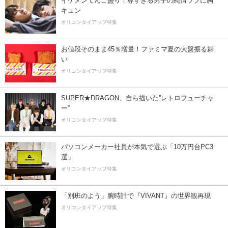
イケメンてんこ盛り！尊すぎる男子の純情ラブに胸
キュン
オリコンタイアップ特集
お値段そのまま45％増量！ファミマ夏の大盤振る舞
い
オリコンタイアップ特集
SUPER★DRAGON、自ら描いた”レトロフューチャ
ー”
オリコンタイアップ特集
パソコンメーカー社員が本気で選ぶ「10万円台PC3
選」
オリコンタイアップ特集
「別班のよう」腕時計で『VIVANT』の世界観再現
オリコンタイアップ特集