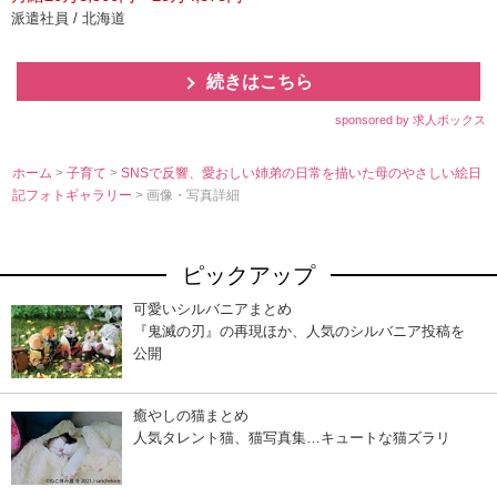
派遣社員 / 北海道
続きはこちら
sponsored by 求人ボックス
ホーム
>
子育て
>
SNSで反響、愛おしい姉弟の日常を描いた母のやさしい絵日
記フォトギャラリー
> 画像・写真詳細
ピックアップ
可愛いシルバニアまとめ
『鬼滅の刃』の再現ほか、人気のシルバニア投稿を
公開
癒やしの猫まとめ
人気タレント猫、猫写真集…キュートな猫ズラリ