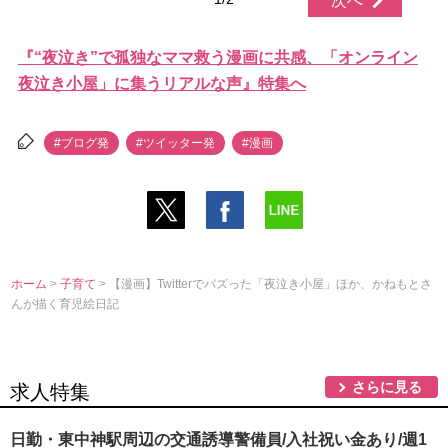
次へ
『“夜泣き”で孤独なママ救う漫画に共感、「オンライン
夜泣き小屋」に集うリアルな声』特集へ
#ブログ発
#ツイッター発
#漫画
ホーム
>
子育て
> 【漫画】Twitterでバズった「夜泣き小屋」ほか、かねもとさ
んが描く育児絵日記
さらに見る
求人特集
日勤・東中神駅周辺の交通誘導警備員/入社祝い金あり/週1