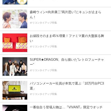
森崎ウィン×向井康二“両片思い”にキュンが止まら
ん！
オリコンタイアップ特集
お値段そのまま45％増量！ファミマ夏の大盤振る舞
い
オリコンタイアップ特集
SUPER★DRAGON、自ら描いた”レトロフューチャ
ー”
オリコンタイアップ特集
パソコンメーカー社員が本気で選ぶ「10万円台PC3
選」
オリコンタイアップ特集
一番似合う登場人物は…『VIVANT』限定ウオッチ