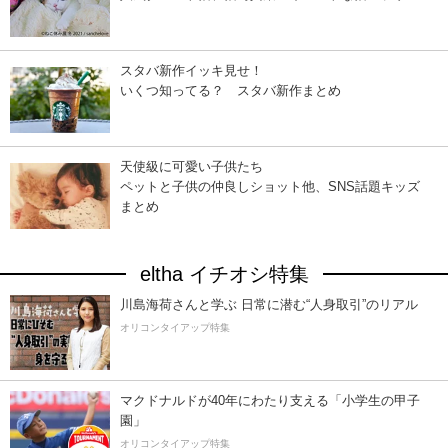
スタバ新作イッキ見せ！
いくつ知ってる？ スタバ新作まとめ
天使級に可愛い子供たち
ペットと子供の仲良しショット他、SNS話題キッズ
まとめ
eltha イチオシ特集
川島海荷さんと学ぶ 日常に潜む“人身取引”のリアル
オリコンタイアップ特集
マクドナルドが40年にわたり支える「小学生の甲子
園」
オリコンタイアップ特集