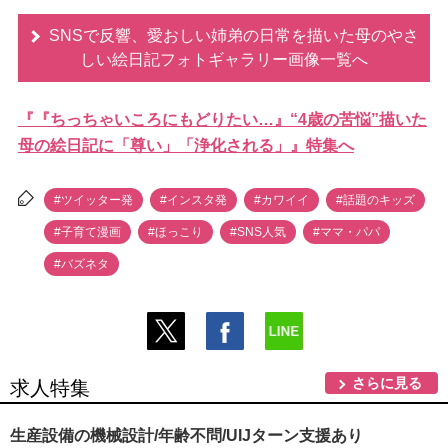
SNSで反響、愛おしい姉弟の日常を描いた母のやさ
しい絵日記フォトギャラリー画像一覧へ
『『ちっちゃいころにもどりたい…』“4歳の苦悩”描いた
母の絵日記に「尊い」「浄化される」』特集へ
#ツイッター発
#インスタ発
#カワイイ
#話題のキッズ
#子育て漫画
#ほっこり
#SNS人気
#ママ・パパ
#バズネタ
さらに見る
求人特集
生産設備の機械設計/年齢不問/UIJターン支援あり