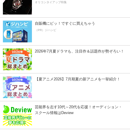
オリコンタイアップ特集
自販機にピッ！ですぐに買えちゃう
（PR）ジハンピ
2026年7月夏ドラマも、注目作＆話題作が勢ぞろい！
【夏アニメ2026】7月期夏の新アニメを一挙紹介！
芸能界を志す10代～20代を応援！オーディション・
スクール情報はDeview