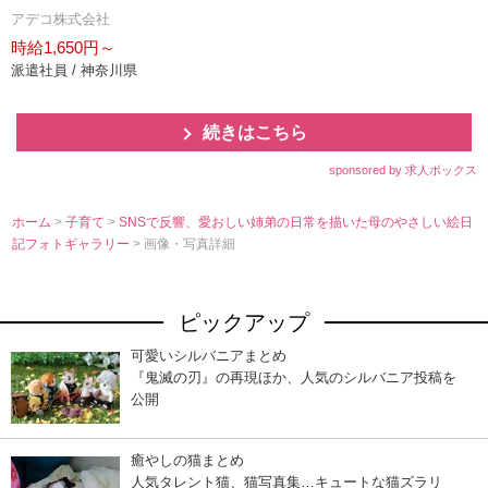
アデコ株式会社
時給1,650円～
派遣社員 / 神奈川県
続きはこちら
sponsored by 求人ボックス
ホーム
>
子育て
>
SNSで反響、愛おしい姉弟の日常を描いた母のやさしい絵日
記フォトギャラリー
> 画像・写真詳細
ピックアップ
可愛いシルバニアまとめ
『鬼滅の刃』の再現ほか、人気のシルバニア投稿を
公開
癒やしの猫まとめ
人気タレント猫、猫写真集…キュートな猫ズラリ