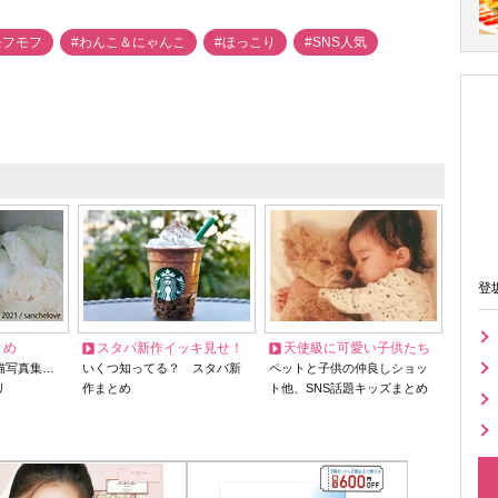
モフモフ
#わんこ＆にゃんこ
#ほっこり
#SNS人気
登
とめ
スタバ新作イッキ見せ！
天使級に可愛い子供たち
猫写真集…
いくつ知ってる？ スタバ新
ペットと子供の仲良しショッ
リ
作まとめ
ト他、SNS話題キッズまとめ