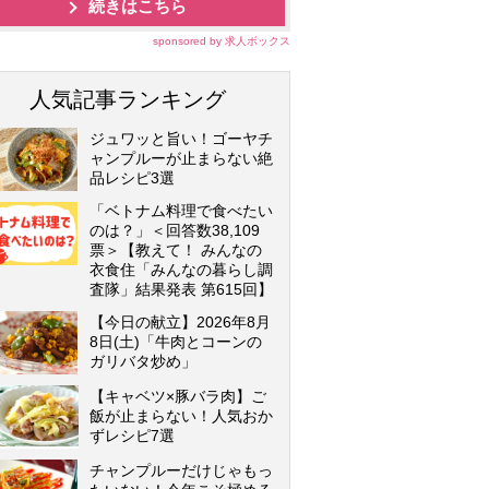
続きはこちら
sponsored by 求人ボックス
人気記事ランキング
ジュワッと旨い！ゴーヤチ
ャンプルーが止まらない絶
品レシピ3選
「ベトナム料理で食べたい
のは？」＜回答数38,109
票＞【教えて！ みんなの
衣食住「みんなの暮らし調
査隊」結果発表 第615回】
【今日の献立】2026年8月
8日(土)「牛肉とコーンの
ガリバタ炒め」
【キャベツ×豚バラ肉】ご
飯が止まらない！人気おか
ずレシピ7選
チャンプルーだけじゃもっ