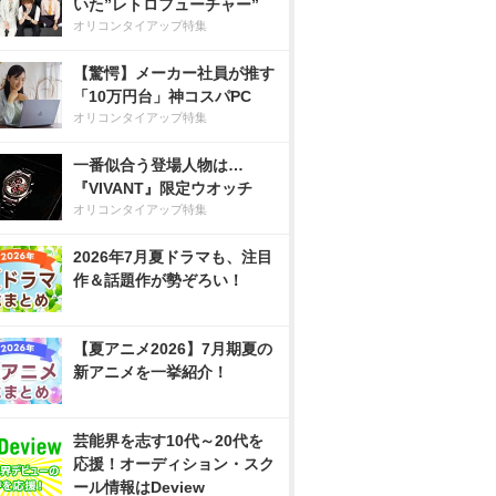
いた”レトロフューチャー”
オリコンタイアップ特集
【驚愕】メーカー社員が推す
「10万円台」神コスパPC
オリコンタイアップ特集
一番似合う登場人物は…
『VIVANT』限定ウオッチ
オリコンタイアップ特集
2026年7月夏ドラマも、注目
作＆話題作が勢ぞろい！
【夏アニメ2026】7月期夏の
新アニメを一挙紹介！
芸能界を志す10代～20代を
応援！オーディション・スク
ール情報はDeview