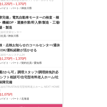
会福祉法人厚木慈光会/ムツアイホームやすらぎ
1,225円～1,375円
バイト・パート / 神奈川県
寮完備」電気自動車モーターの検査・梱
・機械OP・運搬作業/即入寮/製造・工場/
場・製造
式会社京栄センター
社員 / 神奈川県
検・点検お知らせのコールセンター/週休
日OK/運転経験が活かせる
式会社ベルシステム24
1,270円～1,370円
バイト・パート / 契約社員 / 愛知県
週2から可」調理スタッフ/調理師免許必
/シフト相談可/住宅型有料老人ホーム/社
保障完備
会社TRUSTA/住宅型有料老人ホーム NEXT HOME
寒
1,075円
バイト・パート / 北海道