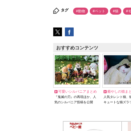
タグ
#動物
#ペット
#猫
#
おすすめコンテンツ
可愛いシルバニアまとめ
癒やしの猫ま
『鬼滅の刃』の再現ほか、人
人気タレント猫、
気のシルバニア投稿を公開
キュートな猫ズラ