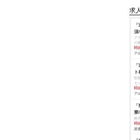
求
「
須
ア
の
時給
アル
「
ト
医
セ
時給
アル
「
寮
株
時給
派遣