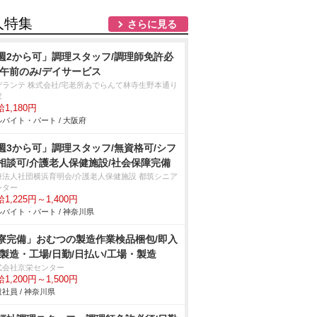
人特集
さらに見る
週2から可」調理スタッフ/調理師免許必
/午前のみ/デイサービス
デランテ 株式会社/宅老所あでらんて林寺生野本通り
家
1,180円
バイト・パート / 大阪府
週3から可」調理スタッフ/無資格可/シフ
相談可/介護老人保健施設/社会保障完備
療法人社団横浜育明会/介護老人保健施設 都筑シニア
ンター
1,225円～1,400円
バイト・パート / 神奈川県
寮完備」おむつの製造作業検品梱包/即入
/製造・工場/日勤/日払い/工場・製造
式会社京栄センター
1,200円～1,500円
社員 / 神奈川県