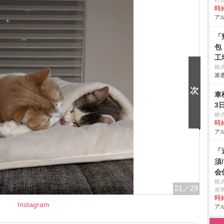
社
時給
アル
「
包
工
株
派遣
車
3
株
時給
アル
「
須
会
株式
21
／29
発
時給
Instagram
アル