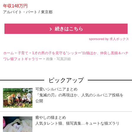
年収148万円
アルバイト・パート / 東京都
続きはこちら
sponsored by 求人ボックス
ホーム
>
子育て
>
1才の男の子を見守る”シッター”白猫ほか、仲良し黒猫＆ハチ
ワレ猫フォトギャラリー
> 画像・写真詳細
ピックアップ
可愛いシルバニアまとめ
『鬼滅の刃』の再現ほか、人気のシルバニア投稿を
公開
癒やしの猫まとめ
人気タレント猫、猫写真集…キュートな猫ズラリ