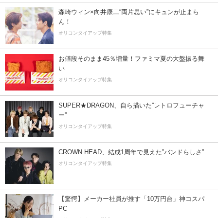
森崎ウィン×向井康二“両片思い”にキュンが止まら
ん！
オリコンタイアップ特集
お値段そのまま45％増量！ファミマ夏の大盤振る舞
い
オリコンタイアップ特集
SUPER★DRAGON、自ら描いた”レトロフューチャ
ー”
オリコンタイアップ特集
CROWN HEAD、結成1周年で見えた”バンドらしさ”
オリコンタイアップ特集
【驚愕】メーカー社員が推す「10万円台」神コスパ
PC