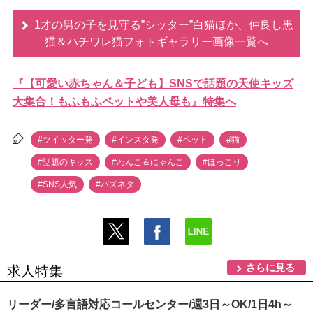
1才の男の子を見守る”シッター”白猫ほか、仲良し黒
猫＆ハチワレ猫フォトギャラリー画像一覧へ
『【可愛い赤ちゃん＆子ども】SNSで話題の天使キッズ
大集合！もふもふペットや美人母も』特集へ
#ツイッター発
#インスタ発
#ペット
#猫
#話題のキッズ
#わんこ＆にゃんこ
#ほっこり
#SNS人気
#バズネタ
さらに見る
求人特集
リーダー/多言語対応コールセンター/週3日～OK/1日4h～