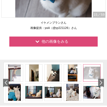
15
／59
イケメンブランさん
画像提供：yuiii（@yy221126）さん
他の画像をみる