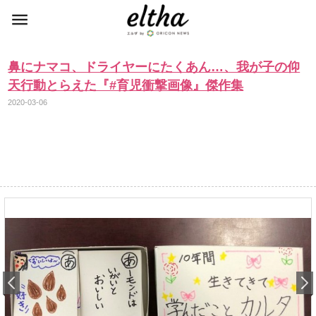
鼻にナマコ、ドライヤーにたくあん…、我が子の仰
天行動とらえた『#育児衝撃画像』傑作集
2020-03-06