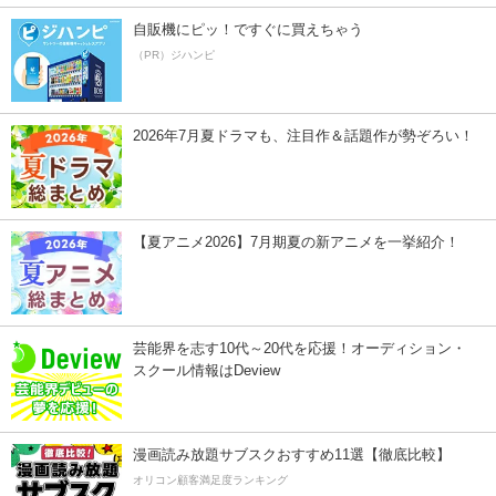
自販機にピッ！ですぐに買えちゃう
（PR）ジハンピ
2026年7月夏ドラマも、注目作＆話題作が勢ぞろい！
【夏アニメ2026】7月期夏の新アニメを一挙紹介！
芸能界を志す10代～20代を応援！オーディション・
スクール情報はDeview
漫画読み放題サブスクおすすめ11選【徹底比較】
オリコン顧客満足度ランキング