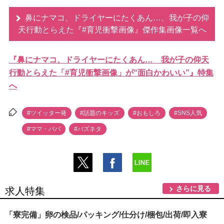
鼻にナマコ、ドライヤーにたくあん…、我が子の仰
天行動とらえた『#育児衝撃画像』傑作集画像一覧へ
『鼻にナマコ、ドライヤーにたくあん… 我が子の仰天
行動とらえた「#育児衝撃画像」が“面白かわいい”』特集
へ
#ツイッター発
#話題のキッズ
#おもしろ
#SNS人気
#ママ・パパ
#バズネタ
さらに見る
求人特集
「寮完備」卵の検品/パッキング/仕分け/梱包/出荷/即入寮