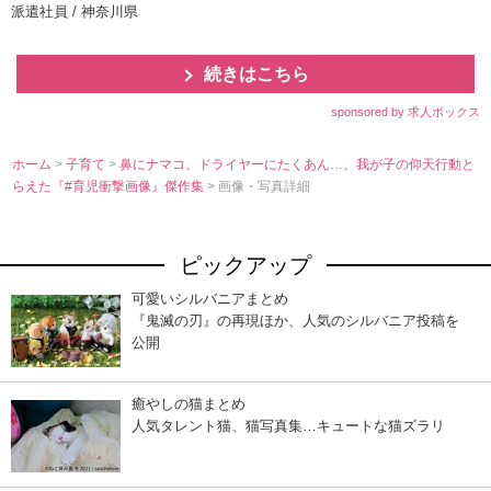
派遣社員 / 神奈川県
続きはこちら
sponsored by 求人ボックス
ホーム
>
子育て
>
鼻にナマコ、ドライヤーにたくあん…、我が子の仰天行動と
らえた『#育児衝撃画像』傑作集
> 画像・写真詳細
ピックアップ
可愛いシルバニアまとめ
『鬼滅の刃』の再現ほか、人気のシルバニア投稿を
公開
癒やしの猫まとめ
人気タレント猫、猫写真集…キュートな猫ズラリ