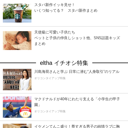
スタバ新作イッキ見せ！
いくつ知ってる？ スタバ新作まとめ
天使級に可愛い子供たち
ペットと子供の仲良しショット他、SNS話題キッズ
まとめ
eltha イチオシ特集
川島海荷さんと学ぶ 日常に潜む“人身取引”のリアル
オリコンタイアップ特集
マクドナルドが40年にわたり支える「小学生の甲子
園」
オリコンタイアップ特集
イケメンてんこ盛り！尊すぎる男子の純情ラブに胸