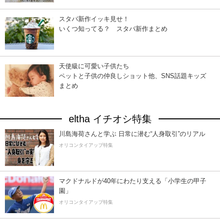
スタバ新作イッキ見せ！
いくつ知ってる？ スタバ新作まとめ
天使級に可愛い子供たち
ペットと子供の仲良しショット他、SNS話題キッズ
まとめ
eltha イチオシ特集
川島海荷さんと学ぶ 日常に潜む“人身取引”のリアル
オリコンタイアップ特集
マクドナルドが40年にわたり支える「小学生の甲子
園」
オリコンタイアップ特集