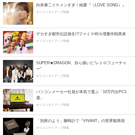
向井康二イケメンすぎ！純愛『（LOVE SONG）』
オリコンタイアップ特集
デカすぎ都市伝説発生!?ファミマ45％増量作戦再来
オリコンタイアップ特集
SUPER★DRAGON、自ら描いた”レトロフューチャ
ー”
オリコンタイアップ特集
パソコンメーカー社員が本気で選ぶ「10万円台PC3
選」
オリコンタイアップ特集
「別班のよう」腕時計で『VIVANT』の世界観再現
オリコンタイアップ特集