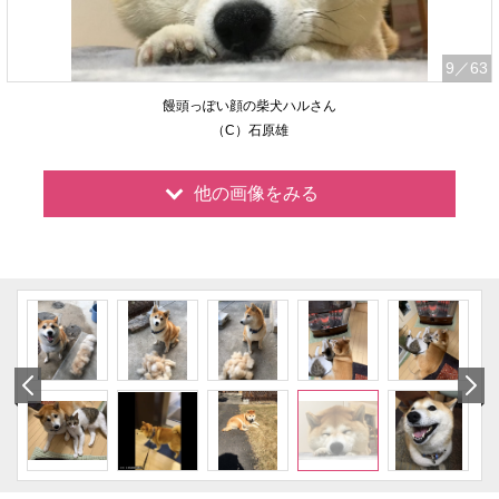
9
／63
饅頭っぽい顔の柴犬ハルさん
（C）石原雄
他の画像をみる