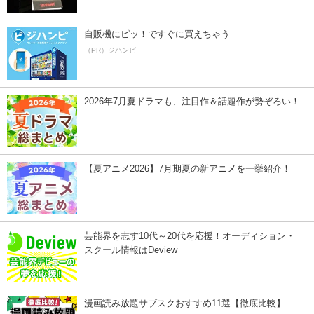
自販機にピッ！ですぐに買えちゃう
（PR）ジハンピ
2026年7月夏ドラマも、注目作＆話題作が勢ぞろい！
【夏アニメ2026】7月期夏の新アニメを一挙紹介！
芸能界を志す10代～20代を応援！オーディション・
スクール情報はDeview
漫画読み放題サブスクおすすめ11選【徹底比較】