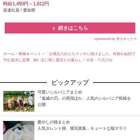
時給1,450円～1,812円
派遣社員 / 愛知県
続きはこちら
sponsored by 求人ボックス
ホーム
>
動物＆ペット
>
「お風呂入れたらイッキに抜けました」何食わぬ顔で
佇む柴犬に反響、飼い主に聞く愛犬との暮らし
> 画像・写真詳細
ピックアップ
可愛いシルバニアまとめ
『鬼滅の刃』の再現ほか、人気のシルバニア投稿を
公開
癒やしの猫まとめ
人気タレント猫、猫写真集…キュートな猫ズラリ