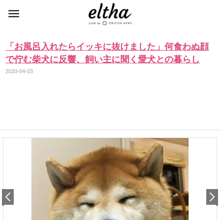
「お風呂入れたらイッキに抜けました」何食わぬ顔
で佇む柴犬に反響、飼い主に聞く愛犬との暮らし
2020-04-03